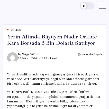
Skip
to
content
EĞITIM
Yerin Altında Büyüyen Nadir Orkide
Kara Borsada 5 Bin Dolarla Satılıyor
Yerin
By
Tolga Yıldız
yorumlar kapalı
Altında
26 Nisan 2026
1 Min Read
Büyüyen
Nadir
Orkide
Yerin derinliklerinde yaşayan, güneş ışığına ihtiyaç duymayan
Kara
ve sadece Batı Avustralya’ya özgü olan Rhizanthella gardneri
Borsada
5
türü orkide, dünyanın en ilginç bitkileri arasında yer alıyor.
Bin
Dolarla
**GÜNEŞ IŞIĞINDAN UZAK BİR YAŞAM DÖNGÜSÜ**
Satılıyor
Bu eşsiz orkide, yaşam döngüsünü tamamen toprağın altında
için
tamamlıyor. Klorofil içermeyen bu bitki, fotosentez
yapamadığı için hayatta kalabilmek için farklı yöntemler