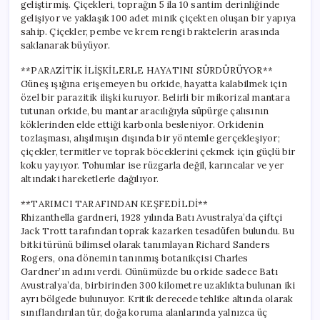
geliştirmiş. Çiçekleri, toprağın 5 ila 10 santim derinliğinde
gelişiyor ve yaklaşık 100 adet minik çiçekten oluşan bir yapıya
sahip. Çiçekler, pembe ve krem rengi braktelerin arasında
saklanarak büyüyor.
**PARAZİTİK İLİŞKİLERLE HAYATINI SÜRDÜRÜYOR**
Güneş ışığına erişemeyen bu orkide, hayatta kalabilmek için
özel bir parazitik ilişki kuruyor. Belirli bir mikorizal mantara
tutunan orkide, bu mantar aracılığıyla süpürge çalısının
köklerinden elde ettiği karbonla besleniyor. Orkidenin
tozlaşması, alışılmışın dışında bir yöntemle gerçekleşiyor;
çiçekler, termitler ve toprak böceklerini çekmek için güçlü bir
koku yayıyor. Tohumlar ise rüzgarla değil, karıncalar ve yer
altındaki hareketlerle dağılıyor.
**TARIMCI TARAFINDAN KEŞFEDİLDİ**
Rhizanthella gardneri, 1928 yılında Batı Avustralya’da çiftçi
Jack Trott tarafından toprak kazarken tesadüfen bulundu. Bu
bitki türünü bilimsel olarak tanımlayan Richard Sanders
Rogers, ona dönemin tanınmış botanikçisi Charles
Gardner’ın adını verdi. Günümüzde bu orkide sadece Batı
Avustralya’da, birbirinden 300 kilometre uzaklıkta bulunan iki
ayrı bölgede bulunuyor. Kritik derecede tehlike altında olarak
sınıflandırılan tür, doğa koruma alanlarında yalnızca üç