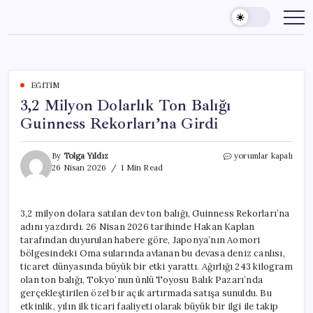
Skip
to
content
EĞITIM
3,2 Milyon Dolarlık Ton Balığı
Guinness Rekorları’na Girdi
3,2
By
Tolga Yıldız
yorumlar kapalı
Milyon
26 Nisan 2026
1 Min Read
Dolarlık
Ton
Balığı
3,2 milyon dolara satılan dev ton balığı, Guinness Rekorları’na
Guinness
adını yazdırdı. 26 Nisan 2026 tarihinde Hakan Kaplan
Rekorları’na
Girdi
tarafından duyurulan habere göre, Japonya’nın Aomori
için
bölgesindeki Oma sularında avlanan bu devasa deniz canlısı,
ticaret dünyasında büyük bir etki yarattı. Ağırlığı 243 kilogram
olan ton balığı, Tokyo’nun ünlü Toyosu Balık Pazarı’nda
gerçekleştirilen özel bir açık artırmada satışa sunuldu. Bu
etkinlik, yılın ilk ticari faaliyeti olarak büyük bir ilgi ile takip