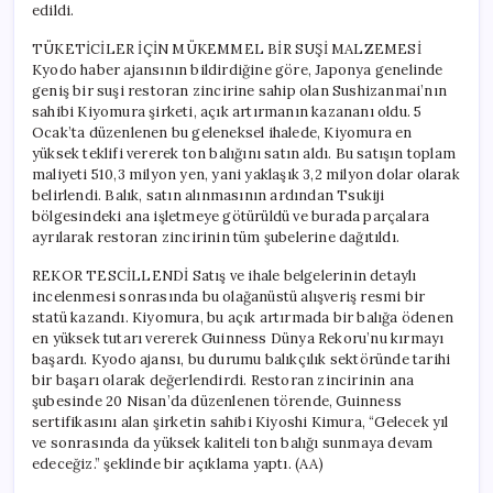
edildi.
TÜKETİCİLER İÇİN MÜKEMMEL BİR SUŞİ MALZEMESİ
Kyodo haber ajansının bildirdiğine göre, Japonya genelinde
geniş bir suşi restoran zincirine sahip olan Sushizanmai’nın
sahibi Kiyomura şirketi, açık artırmanın kazananı oldu. 5
Ocak’ta düzenlenen bu geleneksel ihalede, Kiyomura en
yüksek teklifi vererek ton balığını satın aldı. Bu satışın toplam
maliyeti 510,3 milyon yen, yani yaklaşık 3,2 milyon dolar olarak
belirlendi. Balık, satın alınmasının ardından Tsukiji
bölgesindeki ana işletmeye götürüldü ve burada parçalara
ayrılarak restoran zincirinin tüm şubelerine dağıtıldı.
REKOR TESCİLLENDİ Satış ve ihale belgelerinin detaylı
incelenmesi sonrasında bu olağanüstü alışveriş resmi bir
statü kazandı. Kiyomura, bu açık artırmada bir balığa ödenen
en yüksek tutarı vererek Guinness Dünya Rekoru’nu kırmayı
başardı. Kyodo ajansı, bu durumu balıkçılık sektöründe tarihi
bir başarı olarak değerlendirdi. Restoran zincirinin ana
şubesinde 20 Nisan’da düzenlenen törende, Guinness
sertifikasını alan şirketin sahibi Kiyoshi Kimura, “Gelecek yıl
ve sonrasında da yüksek kaliteli ton balığı sunmaya devam
edeceğiz.” şeklinde bir açıklama yaptı. (AA)