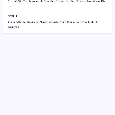
Atatürk’ün Zırhlı Aracıyla Yeniden Hayat Buldu: Gözlere İnanılmaz Bir
Eser
Next
Yerin Altında Büyüyen Nadir Orkide Kara Borsada 5 Bin Dolarla
Satılıyor
SON YAZILAR
Airbnb, ürün geliştirme süreçlerinde yapay zekayı
kullanıyor
ABD, İran-Umman anlaşması sonrası ablukayı
kaldıracak