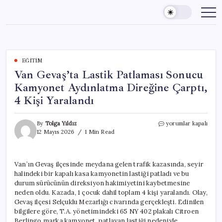
Skip
to
content
EĞITIM
Van Gevaş’ta Lastik Patlaması Sonucu
Kamyonet Aydınlatma Direğine Çarptı,
4 Kişi Yaralandı
Van
By
Tolga Yıldız
yorumlar kapalı
Gevaş’ta
12 Mayıs 2026
1 Min Read
Lastik
Patlaması
Sonucu
Van’ın Gevaş ilçesinde meydana gelen trafik kazasında, seyir
Kamyonet
halindeki bir kapalı kasa kamyonetin lastiği patladı ve bu
Aydınlatma
Direğine
durum sürücünün direksiyon hakimiyetini kaybetmesine
Çarptı,
neden oldu. Kazada, 1 çocuk dahil toplam 4 kişi yaralandı. Olay,
4
Gevaş ilçesi Selçuklu Mezarlığı civarında gerçekleşti. Edinilen
Kişi
bilgilere göre, T.A. yönetimindeki 65 NY 402 plakalı Citroen
Yaralandı
Berlingo marka kamyonet, patlayan lastiği nedeniyle