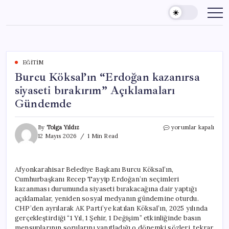
Skip
to
content
EĞITIM
Burcu Köksal’ın “Erdoğan kazanırsa
siyaseti bırakırım” Açıklamaları
Gündemde
Burcu
By
Tolga Yıldız
yorumlar kapalı
Köksal’ın
12 Mayıs 2026
1 Min Read
“Erdoğan
kazanırsa
siyaseti
Afyonkarahisar Belediye Başkanı Burcu Köksal’ın,
bırakırım”
Cumhurbaşkanı Recep Tayyip Erdoğan’ın seçimleri
Açıklamaları
Gündemde
kazanması durumunda siyaseti bırakacağına dair yaptığı
için
açıklamalar, yeniden sosyal medyanın gündemine oturdu.
CHP’den ayrılarak AK Parti’ye katılan Köksal’ın, 2025 yılında
gerçekleştirdiği “1 Yıl, 1 Şehir, 1 Değişim” etkinliğinde basın
mensuplarının sorularını yanıtladığı o dönemki sözleri, tekrar