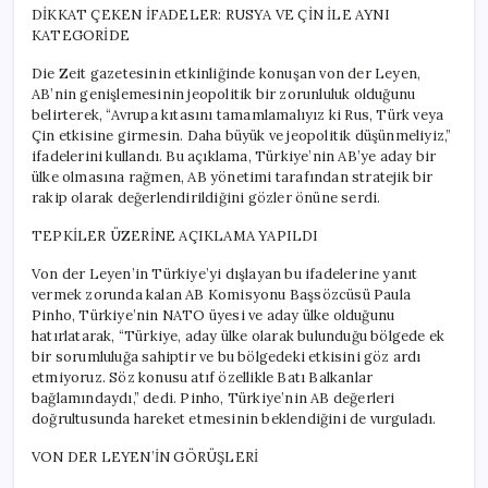
için
DİKKAT ÇEKEN İFADELER: RUSYA VE ÇİN İLE AYNI
KATEGORİDE
Die Zeit gazetesinin etkinliğinde konuşan von der Leyen,
AB’nin genişlemesinin jeopolitik bir zorunluluk olduğunu
belirterek, “Avrupa kıtasını tamamlamalıyız ki Rus, Türk veya
Çin etkisine girmesin. Daha büyük ve jeopolitik düşünmeliyiz,”
ifadelerini kullandı. Bu açıklama, Türkiye’nin AB’ye aday bir
ülke olmasına rağmen, AB yönetimi tarafından stratejik bir
rakip olarak değerlendirildiğini gözler önüne serdi.
TEPKİLER ÜZERİNE AÇIKLAMA YAPILDI
Von der Leyen’in Türkiye’yi dışlayan bu ifadelerine yanıt
vermek zorunda kalan AB Komisyonu Başsözcüsü Paula
Pinho, Türkiye’nin NATO üyesi ve aday ülke olduğunu
hatırlatarak, “Türkiye, aday ülke olarak bulunduğu bölgede ek
bir sorumluluğa sahiptir ve bu bölgedeki etkisini göz ardı
etmiyoruz. Söz konusu atıf özellikle Batı Balkanlar
bağlamındaydı,” dedi. Pinho, Türkiye’nin AB değerleri
doğrultusunda hareket etmesinin beklendiğini de vurguladı.
VON DER LEYEN’İN GÖRÜŞLERİ