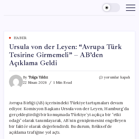
Skip
to
content
HABER
Ursula von der Leyen: “Avrupa Türk
Tesirine Girmemeli” – AB’den
Açıklama Geldi
Ursula
By
Tolga Yıldız
yorumlar kapalı
von
22 Nisan 2026
1 Min Read
der
Leyen:
“Avrupa
Avrupa Birliği (AB) içerisindeki Türkiye tartışmaları devam
Türk
ediyor. Komisyon Başkanı Ursula von der Leyen, Hamburg’da
Tesirine
Girmemeli”
gerçekleştirdiği bir konuşmada Türkiye’yi açıkça bir “etki
–
odağı” olarak tanımlayarak, AB’nin genişlemesini engelleyen
AB’den
bir faktör olarak değerlendirdi. Bu durum, Brüksel’de
Açıklama
açıklama trafiğine yol açtı.
Geldi