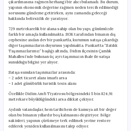
çıkarılmasına rağmen herhangi bir alıcı bulamadı. Bu durum,
yapının ekonomik değerine rağmen neden tercih edilmediği
sorusunu gündeme getirirken, aynı zamanda geleceği
hakkında belirsizlik de yaratıyor.
729 metrekarelik bir alana sahip olan bu yapı, günümüzde
farklı bir amaçla kullanılmakta. SGK tarafından binanın dış
cephesine asılan dev bir pankartla, kurumun satışa çıkardığı
diğer taşınmazların duyurusu yapılmakta. Pankartta “Satılık
Taşınmazlarımız” başlığı altında, Didim ilçesinin Çamlık
Mahallesi’nde bulunan üç ayrı taşınmazın ihale ile satışa
sunulduğu bilgisi yer alıyor.
Satışa sunulan taşınmazlar arasında:
– 2 adet ticaret alanı imarlı arsa
– 1 adet günübirlik turistik tesis alanı
Özellikle Didim Amfi Tiyatrosu bölgesindeki 5 bin 824,91
metrekare büyüklüğündeki arsa dikkat çekiyor.
Aydınlı vatandaşlar, hem tarihi hem de kamuya ait bir değer
olan bu binanın yıllardır boş kalmasını eleştiriyor. Bölge
sakinleri, yapının çürümeye terk edilmek yerine restore
edilerek yeniden kullanılmasını talep ediyor.