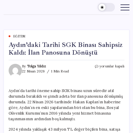
Skip
to
content
EĞITIM
Aydın’daki Tarihi SGK Binası Sahipsiz
Kaldı: İlan Panosuna Dönüştü
Aydın’daki
By
Tolga Yıldız
yorumlar kapalı
Tarihi
22 Nisan 2026
1 Min Read
SGK
Binası
Sahipsiz
Aydın’da tarihi öneme sahip SGK binası uzun süredir atıl
Kaldı:
durumda bırakıldı ve şimdi adeta bir ilan panosuna dönüşmüş
İlan
Panosuna
durumda. 22 Nisan 2026 tarihinde Hakan Kaplan’ın haberine
Dönüştü
göre, Aydın’ın en eski yapılarından biri olan bu bina, Sosyal
için
Güvenlik Kurumu’nun 2016 yılında yeni hizmet binasına
taşınmasının ardından boş kalmıştı.
2024 yılında yaklaşık 43 milyon TL değer biçilen bina, satışa