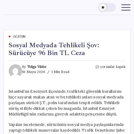
Skip
to
content
EĞITIM
Sosyal Medyada Tehlikeli Şov:
Sürücüye 96 Bin TL Ceza
Sosyal
By
Tolga Yıldız
yorumlar kapalı
Medyada
16 Mayıs 2026
1 Min Read
Tehlikeli
Şov:
Sürücüye
İstanbul’un Esenyurt ilçesinde, trafikteki güvenlik kurallarını
96
hiçe sayarak makas atan ve bu tehlikeli anları sosyal medyada
Bin
TL
paylaşan sürücü Ş.T., polis tarafından tespit edildi. Tehlikeli
Ceza
sürüş stiliyle dikkat çeken bu maganda, İstanbul Emniyet
için
Müdürlüğü’nün radarına girerek adaletin pençesine düştü.
Yapılan incelemede, sürücünün sosyal medya paylaşımlarında
yaptığı tehlikeli manevralar kaydedildi. Trafik Denetleme Şube