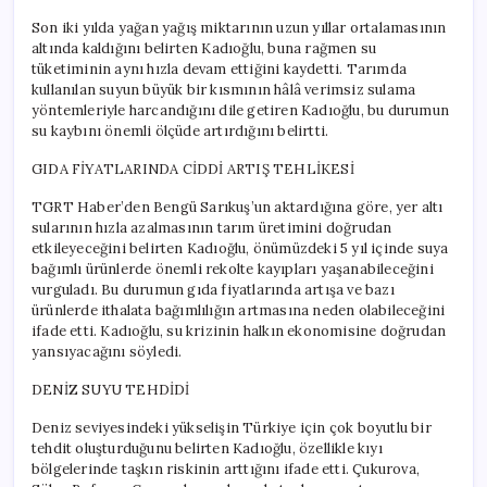
Son iki yılda yağan yağış miktarının uzun yıllar ortalamasının
altında kaldığını belirten Kadıoğlu, buna rağmen su
tüketiminin aynı hızla devam ettiğini kaydetti. Tarımda
kullanılan suyun büyük bir kısmının hâlâ verimsiz sulama
yöntemleriyle harcandığını dile getiren Kadıoğlu, bu durumun
su kaybını önemli ölçüde artırdığını belirtti.
GIDA FİYATLARINDA CİDDİ ARTIŞ TEHLİKESİ
TGRT Haber’den Bengü Sarıkuş’un aktardığına göre, yer altı
sularının hızla azalmasının tarım üretimini doğrudan
etkileyeceğini belirten Kadıoğlu, önümüzdeki 5 yıl içinde suya
bağımlı ürünlerde önemli rekolte kayıpları yaşanabileceğini
vurguladı. Bu durumun gıda fiyatlarında artışa ve bazı
ürünlerde ithalata bağımlılığın artmasına neden olabileceğini
ifade etti. Kadıoğlu, su krizinin halkın ekonomisine doğrudan
yansıyacağını söyledi.
DENİZ SUYU TEHDİDİ
Deniz seviyesindeki yükselişin Türkiye için çok boyutlu bir
tehdit oluşturduğunu belirten Kadıoğlu, özellikle kıyı
bölgelerinde taşkın riskinin arttığını ifade etti. Çukurova,