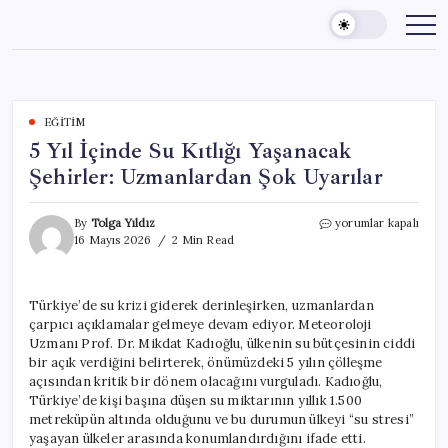
Skip
to
content
EĞITIM
5 Yıl İçinde Su Kıtlığı Yaşanacak
Şehirler: Uzmanlardan Şok Uyarılar
5
By
Tolga Yıldız
yorumlar kapalı
Yıl
16 Mayıs 2026
2 Min Read
İçinde
Su
Kıtlığı
Türkiye’de su krizi giderek derinleşirken, uzmanlardan
Yaşanacak
çarpıcı açıklamalar gelmeye devam ediyor. Meteoroloji
Şehirler:
Uzmanlardan
Uzmanı Prof. Dr. Mikdat Kadıoğlu, ülkenin su bütçesinin ciddi
Şok
bir açık verdiğini belirterek, önümüzdeki 5 yılın çölleşme
Uyarılar
açısından kritik bir dönem olacağını vurguladı. Kadıoğlu,
için
Türkiye’de kişi başına düşen su miktarının yıllık 1.500
metreküpün altında olduğunu ve bu durumun ülkeyi “su stresi”
yaşayan ülkeler arasında konumlandırdığını ifade etti.