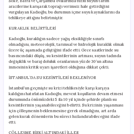
Söke, Bafra ve Çarşamba ovalarında tuzlu suyun tarım
arazilerine karışarak toprağı verimsiz hale getirdiğini
vurgulayan Kadıoğlu, bu durumun içme suyu kaynaklarını da
tehlikeye attığını belirtmiştir.
KURAKLIK BELİRTİLERİ
Kadıoğlu, kuraklığın sadece yağış eksikliğiyle sınırlı
olmadığını, meteorolojik, tarımsal ve hidrolojik kuraklık olmak
üzere üç aşamada geliştiğini ifade etti. Gece saatlerinde su
basıncındaki düşüş, su kesintilerinin artması, suyun tadında
değişiklik ve baraj doluluk oranlarının yüzde 30’un altına
inmesinin kritik uyarı işaretleri olduğuna dikkat çekti.
İSTANBUL’DA SU KESİNTİLERİ BEKLENİYOR
İstanbul’un geçmişte su krizi tehlikesiyle karşı karşıya
kaldığını hatırlatan Kadıoğlu, mevcut koşulların devam etmesi
durumunda önümüzdeki 5 ila 10 yıl içinde şehirde planlı su
kesintilerinin yaşanabileceğini belirtti. Su krizinin yaşanması
için çölleşmenin beklenmesine gerek olmadığını, art arda
gelen kurak dönemlerin bu süreci hızlandırabileceğini ifade
etti.
ÇÖLLEŞME RİSKİ ALTINDAKİ İLLER