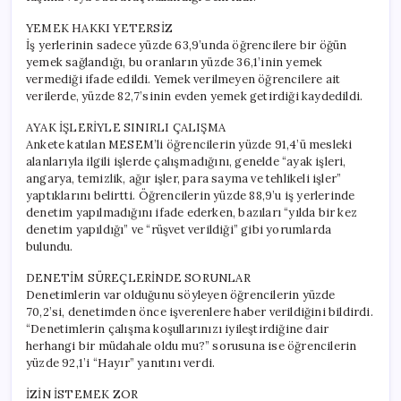
YEMEK HAKKI YETERSİZ
İş yerlerinin sadece yüzde 63,9’unda öğrencilere bir öğün
yemek sağlandığı, bu oranların yüzde 36,1’inin yemek
vermediği ifade edildi. Yemek verilmeyen öğrencilere ait
verilerde, yüzde 82,7’sinin evden yemek getirdiği kaydedildi.
AYAK İŞLERİYLE SINIRLI ÇALIŞMA
Ankete katılan MESEM’li öğrencilerin yüzde 91,4’ü mesleki
alanlarıyla ilgili işlerde çalışmadığını, genelde “ayak işleri,
angarya, temizlik, ağır işler, para sayma ve tehlikeli işler”
yaptıklarını belirtti. Öğrencilerin yüzde 88,9’u iş yerlerinde
denetim yapılmadığını ifade ederken, bazıları “yılda bir kez
denetim yapıldığı” ve “rüşvet verildiği” gibi yorumlarda
bulundu.
DENETİM SÜREÇLERİNDE SORUNLAR
Denetimlerin var olduğunu söyleyen öğrencilerin yüzde
70,2’si, denetimden önce işverenlere haber verildiğini bildirdi.
“Denetimlerin çalışma koşullarınızı iyileştirdiğine dair
herhangi bir müdahale oldu mu?” sorusuna ise öğrencilerin
yüzde 92,1’i “Hayır” yanıtını verdi.
İZİN İSTEMEK ZOR