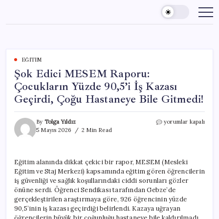
Skip
to
content
EĞITIM
Şok Edici MESEM Raporu:
Çocukların Yüzde 90,5’i İş Kazası
Geçirdi, Çoğu Hastaneye Bile Gitmedi!
Şok
By
Tolga Yıldız
yorumlar kapalı
Edici
5 Mayıs 2026
2 Min Read
MESEM
Raporu:
Çocukların
Eğitim alanında dikkat çekici bir rapor, MESEM (Mesleki
Yüzde
Eğitim ve Staj Merkezi) kapsamında eğitim gören öğrencilerin
90,5’i
İş
iş güvenliği ve sağlık koşullarındaki ciddi sorunları gözler
Kazası
önüne serdi. Öğrenci Sendikası tarafından Gebze’de
Geçirdi,
gerçekleştirilen araştırmaya göre, 926 öğrencinin yüzde
Çoğu
90,5’inin iş kazası geçirdiği belirlendi. Kazaya uğrayan
Hastaneye
öğrencilerin büyük bir çoğunluğu hastaneye bile kaldırılmadı.