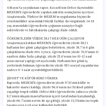
Bile
Gitmedi!
4 Mayıs’ta yayınlanan rapor, Kocaeli’nin Gebze ilçesindeki
için
MESEM’li öğrencilerle yapılan anketin sonuçlarını içeriyor.
Araştırmada, Türkiye’de MESEM’ın uygulanma biçimi ile
yönetmelikler arasındaki büyük farklar da vurgulandı. 14-18
yaş arasındaki öğrencilerin çoğunun sanayiye bağlı
sektörlerde ve fabrikalarda çalıştığı ifade edildi.
ÖĞRENCİLERİN YÜZDE 58,1’İ HER GÜN ÇALIŞIYOR
Araştırmaya katılan MESEM’li öğrencilerin yüzde 58,1’i
haftanın her günü çalıştığını belirtirken, yüzde 38,7’si 6 gün
çalıştıklarını ifade etti. Ayrıca, öğrencilerin yüzde 70,9’unun 12
saatten daha fazla çalıştığı, yüzde 25,6’sının ise 10-12 saat
arası mesai yaptığı ortaya kondu. Haftanın her günü iş
yerlerinde bulunan öğrencilerin yüzde 95’i sosyal yaşamlarına
sadece 0-3 saat ayırabildiğini bildirdi.
ŞİDDET VE KÜFÜR RİSKİ YÜKSEK
Raporda, MESEM’li öğrencilerin yüzde 97,8’inin küfür ve
hakarete maruz kaldığı, yüzde 96,6’sının ise fiziksel şiddet
yaşadığı tespit edildi. Gebze’deki öğrencilerin yalnızca yüzde
8,2’sinin ulaşım masraflarının işyeri tarafından karşılandığı,
yüzde 66,7’sinin servis ile işe gittiği, yüzde 33,3’ünün ise toplu
taşıma veya özel araç kullandığı belirtildi.