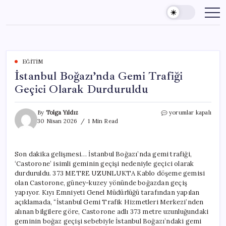
Skip
to
content
EĞITIM
İstanbul Boğazı’nda Gemi Trafiği
Geçici Olarak Durduruldu
İstanbul
By
Tolga Yıldız
yorumlar kapalı
Boğazı’nda
30 Nisan 2026
1 Min Read
Gemi
Trafiği
Geçici
Son dakika gelişmesi… İstanbul Boğazı’nda gemi trafiği,
Olarak
‘Castorone’ isimli geminin geçişi nedeniyle geçici olarak
Durduruldu
için
durduruldu. 373 METRE UZUNLUKTA Kablo döşeme gemisi
olan Castorone, güney-kuzey yönünde boğazdan geçiş
yapıyor. Kıyı Emniyeti Genel Müdürlüğü tarafından yapılan
açıklamada, “İstanbul Gemi Trafik Hizmetleri Merkezi’nden
alınan bilgilere göre, Castorone adlı 373 metre uzunluğundaki
geminin boğaz geçişi sebebiyle İstanbul Boğazı’ndaki gemi