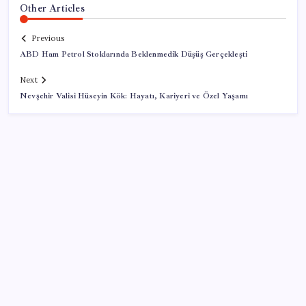
Other Articles
Previous
ABD Ham Petrol Stoklarında Beklenmedik Düşüş Gerçekleşti
Next
Nevşehir Valisi Hüseyin Kök: Hayatı, Kariyeri ve Özel Yaşamı
SON YAZILAR
Airbnb, ürün geliştirme süreçlerinde yapay zekayı
kullanıyor