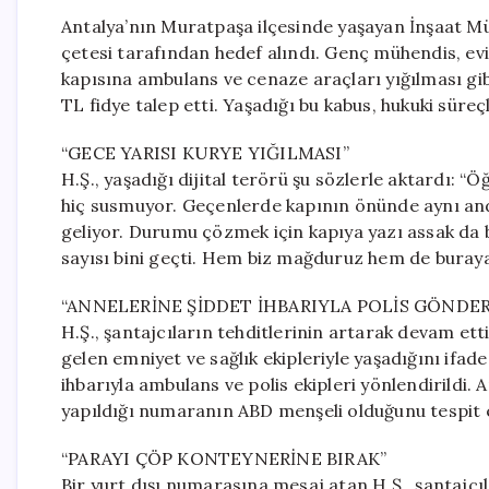
Antalya’nın Muratpaşa ilçesinde yaşayan İnşaat Mühe
çetesi tarafından hedef alındı. Genç mühendis, evi
kapısına ambulans ve cenaze araçları yığılması gibi 
TL fidye talep etti. Yaşadığı bu kabus, hukuki süreç
“GECE YARISI KURYE YIĞILMASI”
H.Ş., yaşadığı dijital terörü şu sözlerle aktardı: “
hiç susmuyor. Geçenlerde kapının önünde aynı anda t
geliyor. Durumu çözmek için kapıya yazı assak da b
sayısı bini geçti. Hem biz mağduruz hem de buraya
“ANNELERİNE ŞİDDET İHBARIYLA POLİS GÖNDER
H.Ş., şantajcıların tehditlerinin artarak devam ett
gelen emniyet ve sağlık ekipleriyle yaşadığını ifad
ihbarıyla ambulans ve polis ekipleri yönlendirildi. 
yapıldığı numaranın ABD menşeli olduğunu tespit e
“PARAYI ÇÖP KONTEYNERİNE BIRAK”
Bir yurt dışı numarasına mesaj atan H.Ş., şantajcı