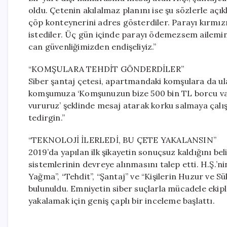
oldu. Çetenin akılalmaz planını ise şu sözlerle aç
çöp konteynerini adres gösterdiler. Parayı kırmız
istediler. Üç gün içinde parayı ödemezsem ailemin
can güvenliğimizden endişeliyiz.”
“KOMŞULARA TEHDİT GÖNDERDİLER”
Siber şantaj çetesi, apartmandaki komşulara da ulaş
komşumuza ‘Komşunuzun bize 500 bin TL borcu var.
vururuz’ şeklinde mesaj atarak korku salmaya çalış
tedirgin.”
“TEKNOLOJİ İLERLEDİ, BU ÇETE YAKALANSIN”
2019’da yapılan ilk şikayetin sonuçsuz kaldığını bel
sistemlerinin devreye alınmasını talep etti. H.Ş.’ni
Yağma”, “Tehdit”, “Şantaj” ve “Kişilerin Huzur ve S
bulunuldu. Emniyetin siber suçlarla mücadele ekipler
yakalamak için geniş çaplı bir inceleme başlattı.