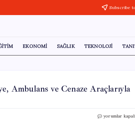
Subscribe t
ĞİTİM
EKONOMİ
SAĞLIK
TEKNOLOJİ
TANI
ye, Ambulans ve Cenaze Araçlarıyla
Şantaj
yorumlar kapal
Korkusu:
Kapısında
Kurye,