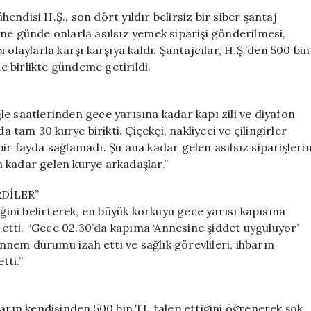
Ambulans
ndisi H.Ş., son dört yıldır belirsiz bir siber şantaj
ve
ne günde onlarla asılsız yemek siparişi gönderilmesi,
Cenaze
olaylarla karşı karşıya kaldı. Şantajcılar, H.Ş.’den 500 bin
Araçlarıyla
le birlikte gündeme getirildi.
Taciz
Ediliyor
için
Öğle saatlerinden gece yarısına kadar kapı zili ve diyafon
am 30 kurye birikti. Çiçekçi, nakliyeci ve çilingirler
ir fayda sağlamadı. Şu ana kadar gelen asılsız siparişleri
 kadar gelen kurye arkadaşlar.”
DİLER”
iğini belirterek, en büyük korkuyu gece yarısı kapısına
e etti. “Gece 02.30’da kapıma ‘Annesine şiddet uyguluyor’
Annem durumu izah etti ve sağlık görevlileri, ihbarın
tti.”
ların kendisinden 500 bin TL talep ettiğini öğrenerek şok