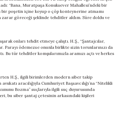
ıkladı: “Bana, Muratpaşa Konuksever Mahallesi’ndeki bir
ı bir poşetin içine koyup o çöp konteynerine atmamı
 zarar göreceği şeklinde tehditler aldım. Süre doldu ve
arak onları tehdit etmeye çalıştı. H.Ş., “Şantajcılar,
 Parayı ödemezse onunla birlikte sizin torunlarınızı da
tı. Bu tür tehditler komşularımızla aramızı açtı ve herkes
irten H.Ş., ilgili birimlerden modern siber takip
n avukatı aracılığıyla Cumhuriyet Başsavcılığı’na “Nitelikli
ükununu Bozma” suçlarıyla ilgili suç duyurusunda
i, bu siber şantaj çetesinin arkasındaki kişileri