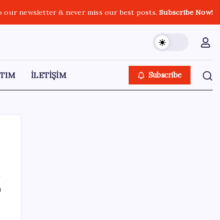
o our newsletter & never miss our best posts.
Subscribe Now!
TIM
İLETİŞİM
Subscribe
SON YAZILAR
ı
Yükseköğretimde Türkiye – Suriye iş birliği