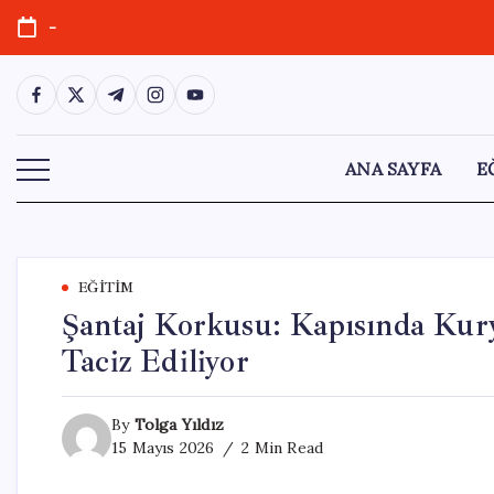
Skip
-
to
content
https://www.facebook.com/
https://twitter.com/
https://t.me/
https://www.instagram.com/
https://youtube.com/
ANA SAYFA
E
EĞITIM
Şantaj Korkusu: Kapısında Kur
Taciz Ediliyor
By
Tolga Yıldız
15 Mayıs 2026
2 Min Read