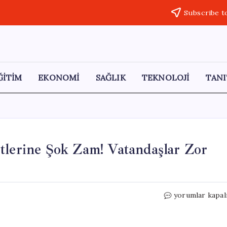
Subscribe t
ĞİTİM
EKONOMİ
SAĞLIK
TEKNOLOJİ
TANI
tlerine Şok Zam! Vatandaşlar Zor
Gaziantep’te
yorumlar kapal
Toplu
Taşıma
Ücretlerine