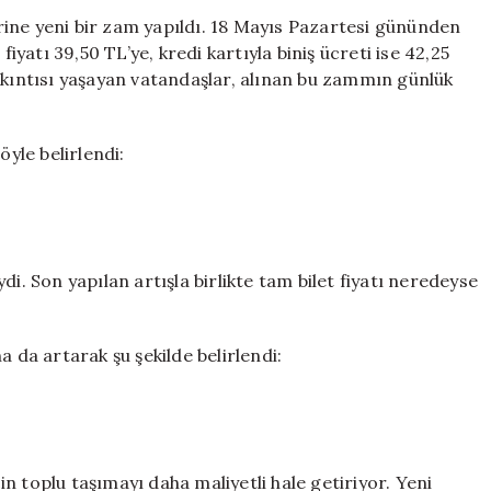
Şok
ine yeni bir zam yapıldı. 18 Mayıs Pazartesi gününden
Zam!
fiyatı 39,50 TL’ye, kredi kartıyla biniş ücreti ise 42,25
Vatandaşlar
ıkıntısı yaşayan vatandaşlar, alınan bu zammın günlük
Zor
Durumda
için
öyle belirlendi:
i. Son yapılan artışla birlikte tam bilet fiyatı neredeyse
a da artarak şu şekilde belirlendi:
n toplu taşımayı daha maliyetli hale getiriyor. Yeni