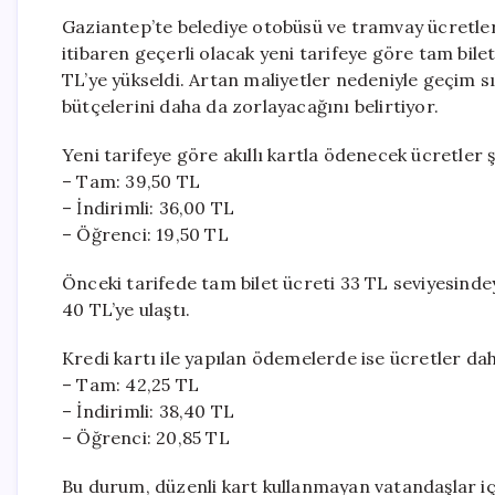
Gaziantep’te belediye otobüsü ve tramvay ücretler
itibaren geçerli olacak yeni tarifeye göre tam bilet 
TL’ye yükseldi. Artan maliyetler nedeniyle geçim s
bütçelerini daha da zorlayacağını belirtiyor.
Yeni tarifeye göre akıllı kartla ödenecek ücretler ş
– Tam: 39,50 TL
– İndirimli: 36,00 TL
– Öğrenci: 19,50 TL
Önceki tarifede tam bilet ücreti 33 TL seviyesindeyd
40 TL’ye ulaştı.
Kredi kartı ile yapılan ödemelerde ise ücretler dah
– Tam: 42,25 TL
– İndirimli: 38,40 TL
– Öğrenci: 20,85 TL
Bu durum, düzenli kart kullanmayan vatandaşlar içi