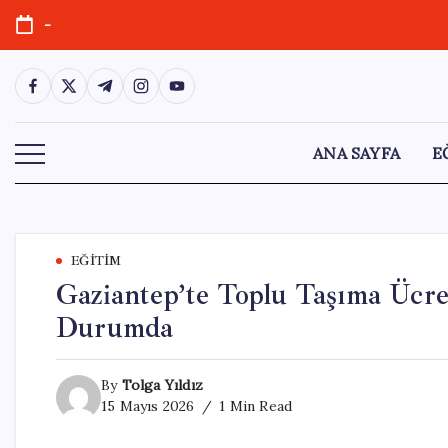
Skip
-
to
content
https://www.facebook.com/
https://twitter.com/
https://t.me/
https://www.instagram.com/
https://youtube.com/
ANA SAYFA
E
EĞITIM
Gaziantep’te Toplu Taşıma Ücre
Durumda
By
Tolga Yıldız
15 Mayıs 2026
1 Min Read