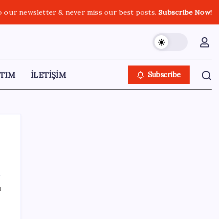
o our newsletter & never miss our best posts.
Subscribe Now!
TIM
İLETİŞİM
Subscribe
SON YAZILAR
ı
YENİ Partili Bülbül’den ‘sandık’ çıkışı: ‘Bir
tek o kaldı elimizde, size vermeyiz’