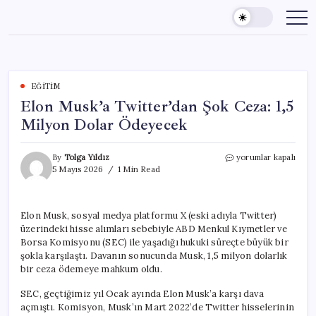
Skip
to
content
EĞITIM
Elon Musk’a Twitter’dan Şok Ceza: 1,5
Milyon Dolar Ödeyecek
Elon
By
Tolga Yıldız
yorumlar kapalı
Musk’a
5 Mayıs 2026
1 Min Read
Twitter’dan
Şok
Ceza:
Elon Musk, sosyal medya platformu X (eski adıyla Twitter)
1,5
üzerindeki hisse alımları sebebiyle ABD Menkul Kıymetler ve
Milyon
Dolar
Borsa Komisyonu (SEC) ile yaşadığı hukuki süreçte büyük bir
Ödeyecek
şokla karşılaştı. Davanın sonucunda Musk, 1,5 milyon dolarlık
için
bir ceza ödemeye mahkum oldu.
SEC, geçtiğimiz yıl Ocak ayında Elon Musk’a karşı dava
açmıştı. Komisyon, Musk’ın Mart 2022’de Twitter hisselerinin