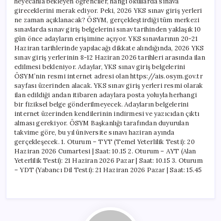
heyecanla bekleyen öğrenciler, hangi okullarda sınava
gireceklerini merak ediyor. Peki, 2026 YKS sınav giriş yerleri
ne zaman açıklanacak? ÖSYM, gerçekleştirdiği tüm merkezi
sınavlarda sınav giriş belgelerini sınav tarihinden yaklaşık 10
gün önce adayların erişimine açıyor. YKS sınavlarının 20-21
Haziran tarihlerinde yapılacağı dikkate alındığında, 2026 YKS
sınav giriş yerlerinin 8-12 Haziran 2026 tarihleri arasında ilan
edilmesi bekleniyor. Adaylar, YKS sınav giriş belgelerini
ÖSYM’nin resmi internet adresi olan https://ais.osym.gov.tr
sayfası üzerinden alacak. YKS sınav giriş yerleri resmi olarak
ilan edildiği andan itibaren adaylara posta yoluyla herhangi
bir fiziksel belge gönderilmeyecek. Adayların belgelerini
internet üzerinden kendilerinin indirmesi ve yazıcıdan çıktı
alması gerekiyor. ÖSYM Başkanlığı tarafından duyurulan
takvime göre, bu yıl üniversite sınavı haziran ayında
gerçekleşecek. 1. Oturum – TYT (Temel Yeterlilik Testi): 20
Haziran 2026 Cumartesi | Saat: 10.15 2. Oturum – AYT (Alan
Yeterlilik Testi): 21 Haziran 2026 Pazar | Saat: 10.15 3. Oturum
– YDT (Yabancı Dil Testi): 21 Haziran 2026 Pazar | Saat: 15.45