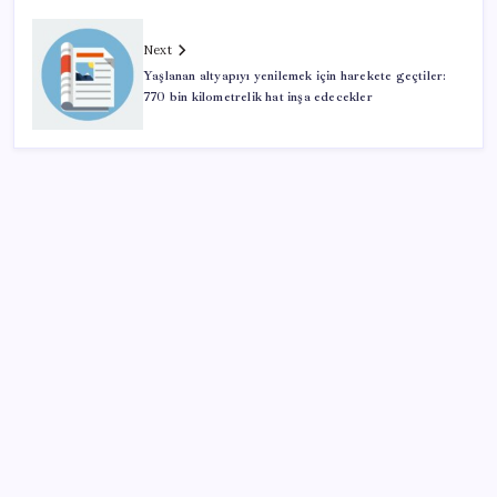
Next
Yaşlanan altyapıyı yenilemek için harekete geçtiler:
770 bin kilometrelik hat inşa edecekler
SON YAZILAR
Yükseköğretimde Türkiye – Suriye iş birliği
YENİ Partili Bülbül’den ‘sandık’ çıkışı: ‘Bir tek o kaldı
elimizde, size vermeyiz’