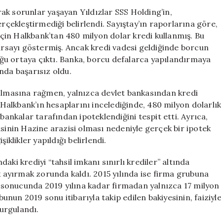
Kredi
ak sorunlar yaşayan Yıldızlar SSS Holding’in,
Alırken
erçekleştirmediği belirlendi. Sayıştay’ın raporlarına göre,
İhlal
 için Halkbank’tan 480 milyon dolar kredi kullanmış. Bu
İddiaları
 arsayı göstermiş. Ancak kredi vadesi geldiğinde borcun
Ortaya
ğu ortaya çıktı. Banka, borcu defalarca yapılandırmaya
Çıktı
nda başarısız oldu.
için
 olmasına rağmen, yalnızca devlet bankasından kredi
, Halkbank’ın hesaplarını incelediğinde, 480 milyon dolarlı
bankalar tarafından ipoteklendiğini tespit etti. Ayrıca,
isinin Hazine arazisi olması nedeniyle gerçek bir ipotek
iklikler yapıldığı belirlendi.
ndaki krediyi “tahsil imkanı sınırlı krediler” altında
ık ayırmak zorunda kaldı. 2015 yılında ise firma grubuna
ar sonucunda 2019 yılına kadar firmadan yalnızca 17 milyon
bunun 2019 sonu itibarıyla takip edilen bakiyesinin, faiziyl
vurgulandı.