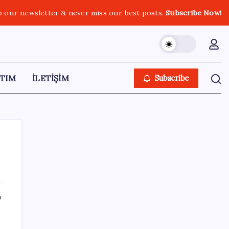
o our newsletter & never miss our best posts.
Subscribe Now!
TIM
İLETİŞİM
Subscribe
ı
SON YAZILAR
ı
Airbnb, ürün geliştirme süreçlerinde yapay
zekayı kullanıyor