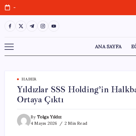
Skip
-
to
content
https://www.facebook.com/
https://twitter.com/
https://t.me/
https://www.instagram.com/
https://youtube.com/
ANA SAYFA
E
HABER
Yıldızlar SSS Holding’in Halkba
Ortaya Çıktı
By
Tolga Yıldız
4 Mayıs 2026
2 Min Read