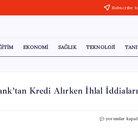
Subscribe t
ĞİTİM
EKONOMİ
SAĞLIK
TEKNOLOJİ
TANI
nk’tan Kredi Alırken İhlal İddialar
Yıldızlar
yorumlar kapal
SSS
Holding’in
Halkbank’tan