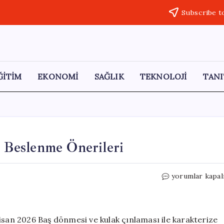
Subscribe t
ĞİTİM
EKONOMİ
SAĞLIK
TEKNOLOJİ
TANI
: Beslenme Önerileri
Vertigo
yorumlar kapal
ile
Baş
Etmenin
Yolları:
isan 2026 Baş dönmesi ve kulak çınlaması ile karakterize