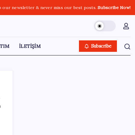
o our newsletter & never miss our best posts.
Subscribe Now!
TIM
İLETİŞİM
Subscribe
ı
SON YAZILAR
YENİ Partili Bülbül’den ‘sandık’ çıkışı: ‘Bir
tek o kaldı elimizde, size vermeyiz’