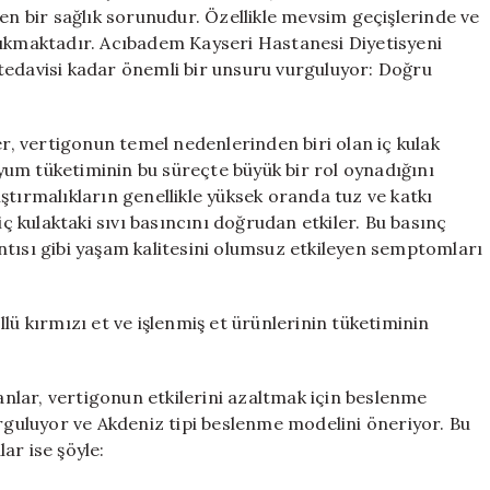
Beslenme
yen bir sağlık sorunudur. Özellikle mevsim geçişlerinde ve
Önerileri
çıkmaktadır. Acıbadem Kayseri Hastanesi Diyetisyeni
için
tedavisi kadar önemli bir unsuru vurguluyor: Doğru
er, vertigonun temel nedenlerinden biri olan iç kulak
um tüketiminin bu süreçte büyük bir rol oynadığını
ştırmalıkların genellikle yüksek oranda tuz ve katkı
iç kulaktaki sıvı basıncını doğrudan etkiler. Bu basınç
ntısı gibi yaşam kalitesini olumsuz etkileyen semptomları
lü kırmızı et ve işlenmiş et ürünlerinin tüketiminin
lar, vertigonun etkilerini azaltmak için beslenme
urguluyor ve Akdeniz tipi beslenme modelini öneriyor. Bu
ar ise şöyle: