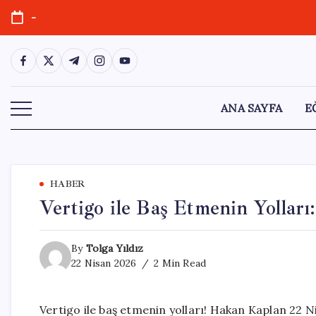
Skip
-
to
content
https://www.facebook.com/
https://twitter.com/
https://t.me/
https://www.instagram.com/
https://youtube.com/
ANA SAYFA
E
HABER
Vertigo ile Baş Etmenin Yolları
By
Tolga Yıldız
22 Nisan 2026
2 Min Read
Vertigo ile baş etmenin yolları! Hakan Kaplan 22 N