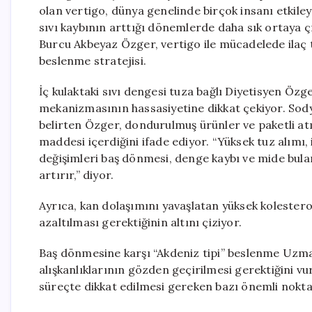
olan vertigo, dünya genelinde birçok insanı etkile
sıvı kaybının arttığı dönemlerde daha sık ortaya 
Burcu Akbeyaz Özger, vertigo ile mücadelede ilaç 
beslenme stratejisi.
İç kulaktaki sıvı dengesi tuza bağlı Diyetisyen Özg
mekanizmasının hassasiyetine dikkat çekiyor. Sody
belirten Özger, dondurulmuş ürünler ve paketli atı
maddesi içerdiğini ifade ediyor. “Yüksek tuz alımı, 
değişimleri baş dönmesi, denge kaybı ve mide bula
artırır,” diyor.
Ayrıca, kan dolaşımını yavaşlatan yüksek kolesterol
azaltılması gerektiğinin altını çiziyor.
Baş dönmesine karşı “Akdeniz tipi” beslenme Uzman
alışkanlıklarının gözden geçirilmesi gerektiğini v
süreçte dikkat edilmesi gereken bazı önemli noktal