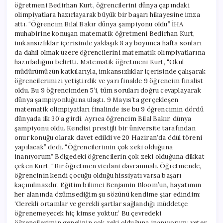
öğretmeni Bedirhan Kurt, öğrencilerini dünya çapındaki
olimpiyatlara hazırlayarak büyük bir başarı hikayesine imza
attı. “Öğrencim Bilal Bakır dünya şampiyonu oldu” İHA
muhabirine konuşan matematik öğretmeni Bedirhan Kurt,
imkansızlıklar içerisinde yaklaşık 8 ay boyunca hafta sonları
da dahil olmak üzere öğrencilerini matematik olimpiyatlarına
hazırladığını belirtti. Matematik öğretmeni Kurt, “Okul
müdürümüzün katkılarıyla, imkansızlıklar içerisinde çalışarak
öğrencilerimizi yetiştirdik ve yarı finalde 9 öğrencim finalist
oldu. Bu 9 öğrencimden 5’i, tüm soruları doğru cevaplayarak
dünya şampiyonluğuna ulaştı. 9 Mayıs’ta gerçekleşen
matematik olimpiyatları finalinde ise bu 9 öğrencimin dördü
dünyada ilk 30’a girdi. Ayrıca öğrencim Bilal Bakır, dünya
şampiyonu oldu. Kendisi prestijli bir üniversite tarafından
onur konuğu olarak davet edildi ve 20 Haziran’da ödül töreni
yapılacak” dedi. “Öğrencilerimin çok zeki olduğuna
inanıyorum” Bölgedeki öğrencilerin çok zeki olduğuna dikkat
çeken Kurt, “Bir öğretmen vicdani davranmalı. Öğretmende,
öğrencinin kendi çocuğu olduğu hissiyatı varsa başarı
kaçınılmazdır. Eğitim bilimci Benjamin Bloom’un, hayatımın
her alanında özümsediğim şu sözünü kendime şiar edindim:
‘Gerekli ortamlar ve gerekli şartlar sağlandığı müddetçe
öğrenemeyecek hiç kimse yoktur.’ Bu çevredeki
öğrencilerimin genelinin çok zeki olduğuna inanıyorum; yeter