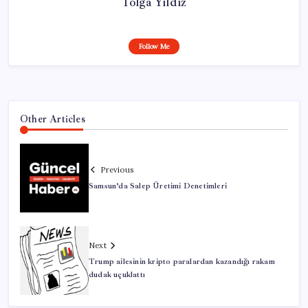
Tolga Yıldız
Follow Me
Other Articles
Previous
Samsun’da Salep Üretimi Denetimleri
Next
Trump ailesinin kripto paralardan kazandığı rakam
dudak uçuklattı