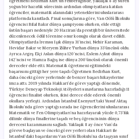
öğretmeni Bedirhan Kurt’un rehberliğinde, yaklaşık 8 ay süren
yoğun bir hazırlık sürecinin ardından olimpiyatlara katılan
öğrenciler, matematik alanındaki yeteneklerini uluslararası
platformda kanıtladı. Final sonuçlarına göre, Van Gölü İlkokulu
öğrencisi Bilal Bakır dünya şampiyonu olurken, elde ettiği
üstün başarı nedeniyle 20 Haziran’da prestijli bir üniversitede
düzenlenecek ödül törenine onur konuğu olarak davet edildi.
Olimpiyatlarda İremsu Işık dünya 31’incisi, Nehir Karaman,
Hevidar Bakır ve Meryem Zühre Turhan dünya 33’üncüsü oldu.
Ayrıca Argeş Elçi Aslan dünya 120’ncisi, Eslem Aykut dünya
142’ncisi ve Hamza Bağış ise dünya 200’üncüsü olarak önemli
dereceler elde etti. Matematik öğretmeni eğitimdeki
başarısını gittiği her yere taşıdı Öğretmen Bedirhan Kurt,
daha önceki görev yerlerinde de benzer başarı hikayelerine
imza attı. 2019 yılında Hakkari’de görev yaptığı dönemde,
Türkiye Deneyap Teknoloji Atölyeleri sınavlarına hazırladığı 11
öğrencisi finalist olurken, ikisi derece elde ederek önemli
okullara yerleşti. Ardından İstanbul Esenyurt’taki Yusuf Aktaş
İlkokulu’nda görev yaptığı sırada ise öğrencilerini uluslararası
Matematik ve Fen Olimpiyatları’na hazırlayarak yüzde 0,73’lük
dilimle dünya finallerine taşıdı ve beş öğrencisinin dünya
derecesi kazanmasını sağladı. Yaklaşık 8 ay önce Van’da
göreve başlayan ve önceki görev yerleri olan Hakkari ile
İstanbul’daki başarılarını Van Gölü İlkokulu’na da taşıyan sınıf