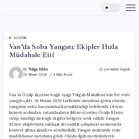
Skip
to
content
EĞITIM
Van’da Soba Yangını: Ekipler Hızla
Müdahale Etti
Van’da
By
Tolga Yıldız
yorumlar kapalı
Soba
26 Nisan 2026
1 Min Read
Yangını:
Ekipler
Hızla
Van’ın Özalp ilçesine bağlı Aşağı Tulgalı Mahallesi’nde bir evde
Müdahale
yangın çıktı. 26 Nisan 2026 tarihinde meydana gelen olayda,
Etti
için
yangının soba bacasından kaynaklandığı belirlendi. Olayın
hemen ardından, vatandaşların ihbarı üzerine Özalp İtfaiye
Grup Amirliği’ne bağlı ekipler bölgeye sevk edildi. Yangın,
itfaiye ekiplerinin yaklaşık iki saatlik çalışması sonucunda
kontrol altına alındı ve söndürüldü. Yangın nedeniyle evde
maddi hasar meydana geldi. Olayla ilgili incelemelerin