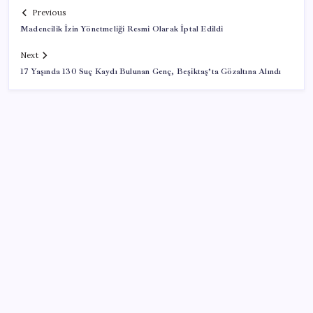
Previous
Madencilik İzin Yönetmeliği Resmi Olarak İptal Edildi
Next
17 Yaşında 130 Suç Kaydı Bulunan Genç, Beşiktaş’ta Gözaltına Alındı
SON YAZILAR
Airbnb, ürün geliştirme süreçlerinde yapay zekayı
kullanıyor
ABD, İran-Umman anlaşması sonrası ablukayı
kaldıracak