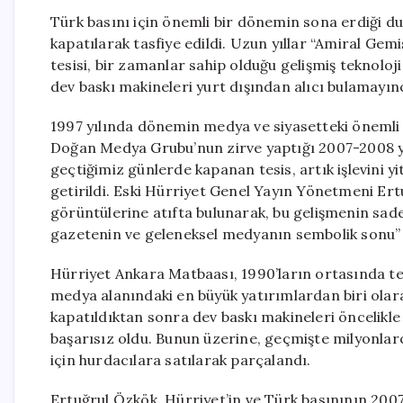
Türk basını için önemli bir dönemin sona erdiği d
kapatılarak tasfiye edildi. Uzun yıllar “Amiral Gemi
tesisi, bir zamanlar sahip olduğu gelişmiş teknoloji
dev baskı makineleri yurt dışından alıcı bulamayınc
1997 yılında dönemin medya ve siyasetteki önemli 
Doğan Medya Grubu’nun zirve yaptığı 2007-2008 yı
geçtiğimiz günlerde kapanan tesis, artık işlevini y
getirildi. Eski Hürriyet Genel Yayın Yönetmeni Er
görüntülerine atıfta bulunarak, bu gelişmenin sad
gazetenin ve geleneksel medyanın sembolik sonu” 
Hürriyet Ankara Matbaası, 1990’ların ortasında teme
medya alanındaki en büyük yatırımlardan biri olarak
kapatıldıktan sonra dev baskı makineleri öncelikle M
başarısız oldu. Bunun üzerine, geçmişte milyonlarc
için hurdacılara satılarak parçalandı.
Ertuğrul Özkök, Hürriyet’in ve Türk basınının 200