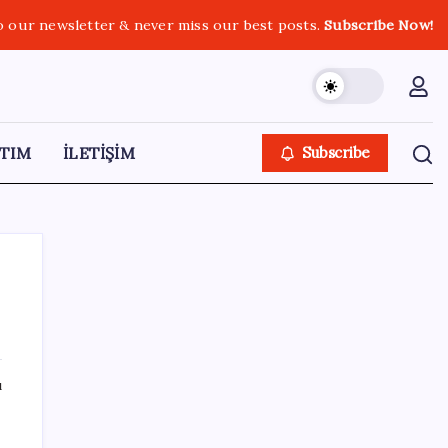
o our newsletter & never miss our best posts.
Subscribe Now!
TIM
İLETİŞİM
Subscribe
SON YAZILAR
ı
YENİ Partili Bülbül’den ‘sandık’ çıkışı: ‘Bir
tek o kaldı elimizde, size vermeyiz’