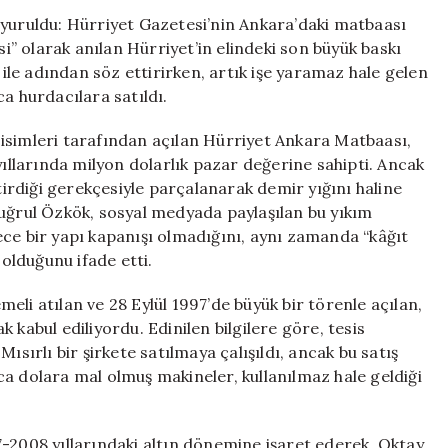
Kapanışı:
uyuruldu: Hürriyet Gazetesi’nin Ankara’daki matbaası
Hürriyet’in
si” olarak anılan Hürriyet’in elindeki son büyük baskı
Ankara
 ile adından söz ettirirken, artık işe yaramaz hale gelen
Matbaası
a hurdacılara satıldı.
Hurdacılara
Satıldı
isimleri tarafından açılan Hürriyet Ankara Matbaası,
için
llarında milyon dolarlık pazar değerine sahipti. Ancak
itirdiği gerekçesiyle parçalanarak demir yığını haline
tuğrul Özkök, sosyal medyada paylaşılan bu yıkım
ece bir yapı kapanışı olmadığını, aynı zamanda “kâğıt
olduğunu ifade etti.
li atılan ve 28 Eylül 1997’de büyük bir törenle açılan,
 kabul ediliyordu. Edinilen bilgilere göre, tesis
ısırlı bir şirkete satılmaya çalışıldı, ancak bu satış
a dolara mal olmuş makineler, kullanılmaz hale geldiği
7-2008 yıllarındaki altın dönemine işaret ederek, Oktay