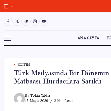
Skip
-
to
content
https://www.facebook.com/
https://twitter.com/
https://t.me/
https://www.instagram.com/
https://youtube.com/
ANA SAYFA
E
EĞITIM
Türk Medyasında Bir Dönemin K
Matbaası Hurdacılara Satıldı
By
Tolga Yıldız
15 Mayıs 2026
2 Min Read