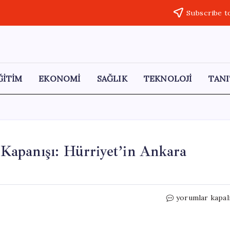
Subscribe t
ĞİTİM
EKONOMİ
SAĞLIK
TEKNOLOJİ
TANI
apanışı: Hürriyet’in Ankara
Türk
yorumlar kapal
Medyasında
Bir
Dönemin