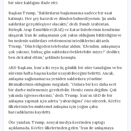
bir süre kaldığını ifade etti.
Başkan Trump, “Saldırıların başlamasına sadece bir saat
kalmıştı. Her şey hazırdı ve dünden bahsediyorum. Şu anda
saldırılar gerçekleşiyor olacaktı,” dedi. Suudi Arabistan,
Birleşik Arap Emirlikleri (BAE) ve Katar liderlerinin kendisine
ulaşarak İran ile anlaşmanın çok yakın olduğunu bildirdiğini ve
bu nedenle saldırıları ertelemesini istediklerini aktardı.
Trump, “Dün bölgeden telefonlar aldım; ‘Efendim, anlaşmaya
çok yakınız, birkaç gün saldırıları bekletebilir miyiz?’ dediler,
ben de kabul ettim,” şeklinde konuştu.
ABD Başkanı, İran’a iki veya üç günlük bir süre tanıdığını ve bu
sürenin hafta başına kadar uzayabileceğini belirtti. Ancak,
anlaşma sağlanamazsa yeniden saldırılara yönelme
ihtimallerinin olduğunu vurguladı. “Onlara bir kez daha sert
bir darbe indirmemiz gerekebilir. Henüz emin değilim. Çok
yakında öğreneceksiniz,” dedi. Trump, İran’ın ABD ile bir
anlaşma yapmak için adeta “yalvardığını” öne sürerek, Körfez
ülkelerinin bu muhtemel anlaşma için yoğun çaba
harcadıklarını kaydetti.
Öte yandan, Trump, sosyal medya üzerinden yaptığı
açıklamada, Körfez ülkelerinden gelen “İran ile anlaşmaya