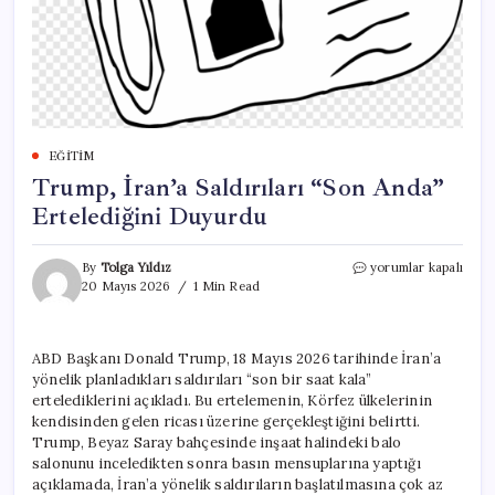
EĞITIM
Trump, İran’a Saldırıları “Son Anda”
Ertelediğini Duyurdu
Trump,
By
Tolga Yıldız
yorumlar kapalı
İran’a
20 Mayıs 2026
1 Min Read
Saldırıları
“Son
Anda”
ABD Başkanı Donald Trump, 18 Mayıs 2026 tarihinde İran’a
Ertelediğini
yönelik planladıkları saldırıları “son bir saat kala”
Duyurdu
için
ertelediklerini açıkladı. Bu ertelemenin, Körfez ülkelerinin
kendisinden gelen ricası üzerine gerçekleştiğini belirtti.
Trump, Beyaz Saray bahçesinde inşaat halindeki balo
salonunu inceledikten sonra basın mensuplarına yaptığı
açıklamada, İran’a yönelik saldırıların başlatılmasına çok az