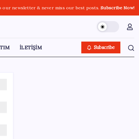
o our newsletter & never miss our best posts.
Subscribe Now!
TIM
İLETİŞİM
Subscribe
SON YAZILAR
Yükseköğretimde Türkiye – Suriye iş birliği