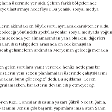
ların üzerinde yer aldı. Şehrin farklı bölgelerinde
leye ulaştırmayı hedefliyor. Bu yenilik, sosyal medya
cilerin aklındaki en büyük soru, ayrılacak karakterler oldu.
rebileceği yönündeki spekülasyonlar sosyal medyada yoğu
in yeni sezonda yer almamasından yana olurken, diğerleri
alar, dizi takipçileri arasında en çok konuşulan
anacak gelişmelerin ardından Meryem’in geleceği merakla
en gelen sorulara yanıt vererek, henüz netleşmiş bir
istlerin yeni sezon planlamaları üzerinde çalıştıklarını
racaklar, bunu göreceğiz” dedi. Bu açıklama, Ceren
doğrulamazken, karakterin devam edip etmeyeceği
ören Kızıl Goncalar dizisinin yazarı Şükrü Necati Şahin,
Vatanım Sensin gibi başarılı yapımlara imza atan Şahin,