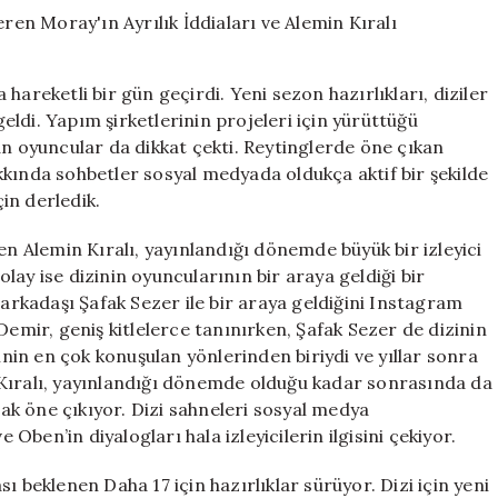
Gelişmeler:
Ceren
Moray’ın
Ayrılık
hareketli bir gün geçirdi. Yeni sezon hazırlıkları, diziler
İddiaları
ldi. Yapım şirketlerinin projeleri için yürüttüğü
ve
an oyuncular da dikkat çekti. Reytinglerde öne çıkan
Alemin
Kıralı
kkında sohbetler sosyal medyada oldukça aktif bir şekilde
Buluşması
çin derledik.
için
en Alemin Kıralı, yayınlandığı dönemde büyük bir izleyici
ay ise dizinin oyuncularının bir araya geldiği bir
 arkadaşı Şafak Sezer ile bir araya geldiğini Instagram
Demir, geniş kitlelerce tanınırken, Şafak Sezer de dizinin
zinin en çok konuşulan yönlerinden biriydi ve yıllar sonra
in Kıralı, yayınlandığı dönemde olduğu kadar sonrasında da
k öne çıkıyor. Dizi sahneleri sosyal medya
 Oben’in diyalogları hala izleyicilerin ilgisini çekiyor.
ı beklenen Daha 17 için hazırlıklar sürüyor. Dizi için yeni