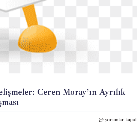
lişmeler: Ceren Moray’ın Ayrılık
şması
Televizyon
yorumlar kapal
Dünyasında
Sıcak