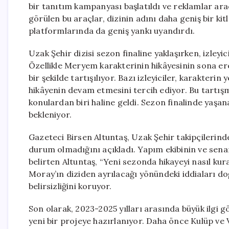
bir tanıtım kampanyası başlatıldı ve reklamlar araç
görülen bu araçlar, dizinin adını daha geniş bir kit
platformlarında da geniş yankı uyandırdı.
Uzak Şehir dizisi sezon finaline yaklaşırken, izleyi
Özellikle Meryem karakterinin hikâyesinin sona e
bir şekilde tartışılıyor. Bazı izleyiciler, karakter
hikâyenin devam etmesini tercih ediyor. Bu tartışm
konulardan biri haline geldi. Sezon finalinde yaş
bekleniyor.
Gazeteci Birsen Altuntaş, Uzak Şehir takipçilerind
durum olmadığını açıkladı. Yapım ekibinin ve senar
belirten Altuntaş, “Yeni sezonda hikayeyi nasıl ku
Moray’ın diziden ayrılacağı yönündeki iddiaları 
belirsizliğini koruyor.
Son olarak, 2023-2025 yılları arasında büyük ilgi g
yeni bir projeye hazırlanıyor. Daha önce Kulüp ve 