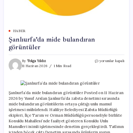
HABER
Şanlıurfa’da mide bulandıran
görüntüler
Şanlıurfa’da
By
Tolga Yıldız
yorumlar kapalı
mide
11 Haziran 2026
1 Min Read
bulandıran
görüntüler
için
Şanlıurfa’da mide bulandıran görüntüler Posted on 11 Haziran
2026 by Yusuf Arslan Şanlıurfa’da zabıta denetimi sırasında
mide bulandıran görüntülerin ortaya çıktığı unlu mamul
işletmesi mühürlendi. Haliliye Belediyesi Zabıta Müdürlüğü
ekipleri, İlçe Tarım ve Orman Müdürlüğü personeliyle birlikte
Konuklu Mahallesi’nde faaliyet gösteren Konuklu Unlu
Mamulleri isimli işletmesinde denetim gerçekleştirdi. Tatlının
içinden böcek çıktı Denetim sırasında ürünlerin uygun