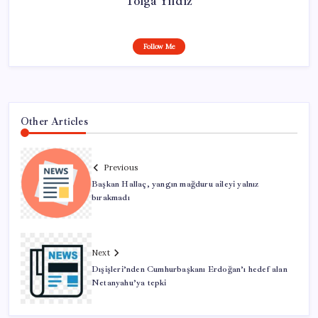
Tolga Yıldız
Follow Me
Other Articles
Previous
Başkan Hallaç, yangın mağduru aileyi yalnız
bırakmadı
Next
Dışişleri’nden Cumhurbaşkanı Erdoğan’ı hedef alan
Netanyahu’ya tepki