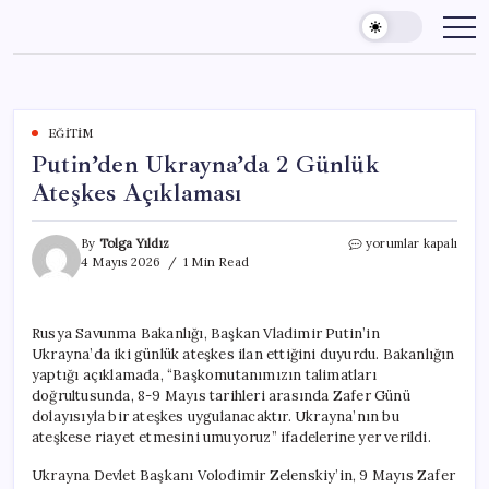
Skip
to
content
EĞITIM
Putin’den Ukrayna’da 2 Günlük
Ateşkes Açıklaması
Putin’den
By
Tolga Yıldız
yorumlar kapalı
Ukrayna’da
4 Mayıs 2026
1 Min Read
2
Günlük
Ateşkes
Rusya Savunma Bakanlığı, Başkan Vladimir Putin’in
Açıklaması
Ukrayna’da iki günlük ateşkes ilan ettiğini duyurdu. Bakanlığın
için
yaptığı açıklamada, “Başkomutanımızın talimatları
doğrultusunda, 8-9 Mayıs tarihleri arasında Zafer Günü
dolayısıyla bir ateşkes uygulanacaktır. Ukrayna’nın bu
ateşkese riayet etmesini umuyoruz” ifadelerine yer verildi.
Ukrayna Devlet Başkanı Volodimir Zelenskiy’in, 9 Mayıs Zafer