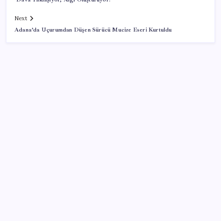
Next
Adana’da Uçurumdan Düşen Sürücü Mucize Eseri Kurtuldu
SON YAZILAR
Airbnb, ürün geliştirme süreçlerinde yapay zekayı
kullanıyor
ABD, İran-Umman anlaşması sonrası ablukayı
kaldıracak
Gökhan Günaydın: ‘Seçimden kaçmasınlar. Sokağa