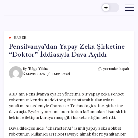
Skip
to
content
HABER
Pensilvanya’dan Yapay Zeka Şirketine
“Doktor” İddiasıyla Dava Açıldı
Pensilvanya’dan
By
Tolga Yıldız
yorumlar kapalı
Yapay
5 Mayıs 2026
1 Min Read
Zeka
Şirketine
“Doktor”
ABD’nin Pensilvanya eyalet yönetimi, bir yapay zeka sohbet
İddiasıyla
robotunun kendisini doktor gibi tanıtarak kullanıcıları
Dava
Açıldı
yanıltması nedeniyle Character Technologies Inc. şirketine
için
dava açtı. Eyalet yönetimi, bu robotun kullanıcıları lisanslı bir
hekimle iletişim kuruyormuş gibi hissettirdiğini belirtti.
Dava dilekçesinde, “Character.AI” isimli yapay zeka sohbet
robotunun, kullanıcıları tıbbi tavsiye almak üzere yanıltan bir