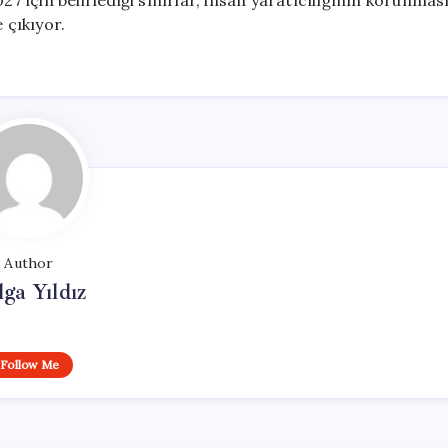
27 için belirlediği sınırlar, insan yaratıcılığının korunmas
çıkıyor.
Author
lga Yıldız
Follow Me