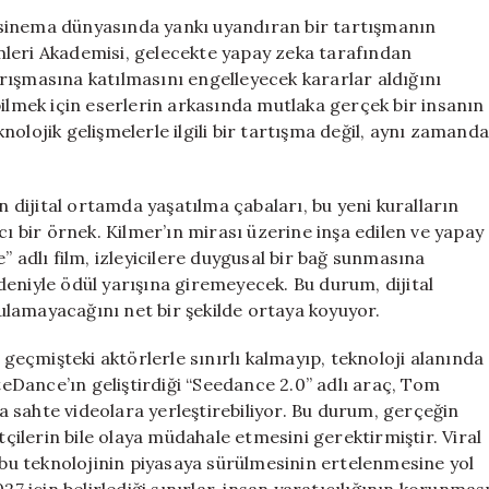
Val
i, sinema dünyasında yankı uyandıran bir tartışmanın
Kilmer’in
mleri Akademisi, gelecekte yapay zeka tarafından
Mirası
rışmasına katılmasını engelleyecek kararlar aldığını
Üzerinden
bilmek için eserlerin arkasında mutlaka gerçek bir insanın
Yapay
olojik gelişmelerle ilgili bir tartışma değil, aynı zamand
Zeka
.
Tartışması
için
n dijital ortamda yaşatılma çabaları, bu yeni kuralların
cı bir örnek. Kilmer’ın mirası üzerine inşa edilen ve yapay
” adlı film, izleyicilere duygusal bir bağ sunmasına
eniyle ödül yarışına giremeyecek. Bu durum, dijital
lamayacağını net bir şekilde ortaya koyuyor.
 geçmişteki aktörlerle sınırlı kalmayıp, teknoloji alanında
Dance’ın geliştirdiği “Seedance 2.0” adlı araç, Tom
la sahte videolara yerleştirebiliyor. Bu durum, gerçeğin
tçilerin bile olaya müdahale etmesini gerektirmiştir. Viral
, bu teknolojinin piyasaya sürülmesinin ertelenmesine yol