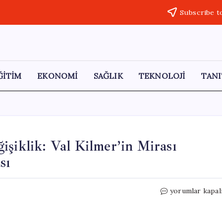
Subscribe t
ĞİTİM
EKONOMİ
SAĞLIK
TEKNOLOJİ
TANI
işiklik: Val Kilmer’in Mirası
sı
Oscar
yorumlar kapal
Ödülleri’nde
Radikal
Değişiklik: