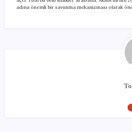
açtı. Tüm bu belirsizlikler arasında, Akademi’nin 20
adına önemli bir savunma mekanizması olarak öne 
To