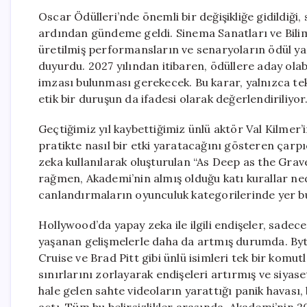
Oscar Ödülleri’nde önemli bir değişikliğe gidildiğ
ardından gündeme geldi. Sinema Sanatları ve Bili
üretilmiş performansların ve senaryoların ödül ya
duyurdu. 2027 yılından itibaren, ödüllere aday ola
imzası bulunması gerekecek. Bu karar, yalnızca tekn
etik bir duruşun da ifadesi olarak değerlendiriliyor
Geçtiğimiz yıl kaybettiğimiz ünlü aktör Val Kilmer’i
pratikte nasıl bir etki yaratacağını gösteren çarpı
zeka kullanılarak oluşturulan “As Deep as the Grave
rağmen, Akademi’nin almış olduğu katı kurallar ned
canlandırmaların oyunculuk kategorilerinde yer bu
Hollywood’da yapay zeka ile ilgili endişeler, sadece
yaşanan gelişmelerle daha da artmış durumda. Byte
Cruise ve Brad Pitt gibi ünlü isimleri tek bir komut
sınırlarını zorlayarak endişeleri artırmış ve siyase
hale gelen sahte videoların yarattığı panik havası