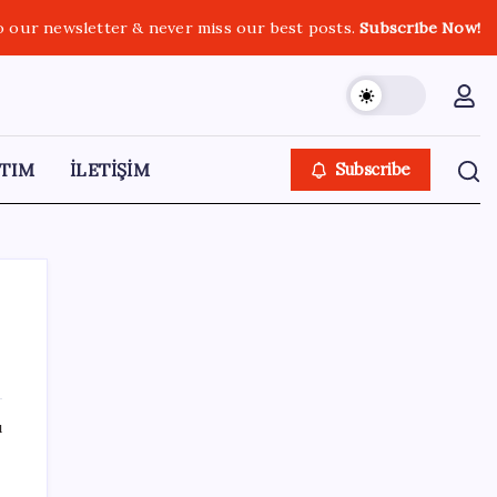
o our newsletter & never miss our best posts.
Subscribe Now!
TIM
İLETİŞİM
Subscribe
SON YAZILAR
ı
Yükseköğretimde Türkiye – Suriye iş birliği