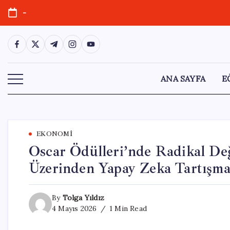
Skip
-
to
content
https://www.facebook.com/
https://twitter.com/
https://t.me/
https://www.instagram.com/
https://youtube.com/
ANA SAYFA
E
EKONOMI
Oscar Ödülleri’nde Radikal Değ
Üzerinden Yapay Zeka Tartışma
By
Tolga Yıldız
4 Mayıs 2026
1 Min Read