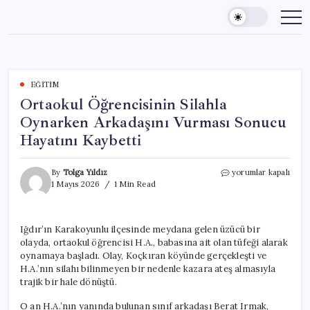
Skip
to
content
EĞITIM
Ortaokul Öğrencisinin Silahla
Oynarken Arkadaşını Vurması Sonucu
Hayatını Kaybetti
Ortaokul
By
Tolga Yıldız
yorumlar kapalı
Öğrencisinin
1 Mayıs 2026
1 Min Read
Silahla
Oynarken
Arkadaşını
Iğdır’ın Karakoyunlu ilçesinde meydana gelen üzücü bir
Vurması
olayda, ortaokul öğrencisi H.A., babasına ait olan tüfeği alarak
Sonucu
Hayatını
oynamaya başladı. Olay, Koçkıran köyünde gerçekleşti ve
Kaybetti
H.A.’nın silahı bilinmeyen bir nedenle kazara ateş almasıyla
için
trajik bir hale dönüştü.
O an H.A.’nın yanında bulunan sınıf arkadaşı Berat Irmak,