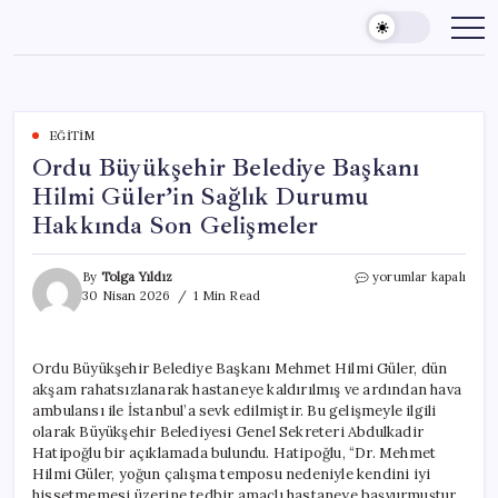
Skip
to
content
EĞITIM
Ordu Büyükşehir Belediye Başkanı
Hilmi Güler’in Sağlık Durumu
Hakkında Son Gelişmeler
Ordu
By
Tolga Yıldız
yorumlar kapalı
Büyükşehir
30 Nisan 2026
1 Min Read
Belediye
Başkanı
Hilmi
Ordu Büyükşehir Belediye Başkanı Mehmet Hilmi Güler, dün
Güler’in
akşam rahatsızlanarak hastaneye kaldırılmış ve ardından hava
Sağlık
Durumu
ambulansı ile İstanbul’a sevk edilmiştir. Bu gelişmeyle ilgili
Hakkında
olarak Büyükşehir Belediyesi Genel Sekreteri Abdulkadir
Son
Hatipoğlu bir açıklamada bulundu. Hatipoğlu, “Dr. Mehmet
Gelişmeler
Hilmi Güler, yoğun çalışma temposu nedeniyle kendini iyi
için
hissetmemesi üzerine tedbir amaçlı hastaneye başvurmuştur.