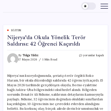
Skip
to
content
EĞITIM
Nijerya’da Okula Yönelik Terör
Saldırısı: 42 Öğrenci Kaçırıldı
Nijerya’da
By
Tolga Yıldız
yorumlar kapalı
Okula
17 Mayıs 2026
1 Min Read
Yönelik
Terör
Saldırısı:
Nijerya’nın kuzeydoğusunda, şeriatçı terör örgütü Boko
42
Haram, bir okula düzenlediği saldırıda 42 öğrenciyi kaçırdı. 15
Öğrenci
Kaçırıldı
Mayıs 2026 tarihinde gerçekleşen olayda, Borno eyaletine
için
bağlı Askira-Uba bölgesindeki okul hedef alındı. Bölgeden
sorumlu Senatör Ali Ndume, saldırının detaylarını kamuoyuyla
paylaştı. Ndume, 32 öğrencinin doğrudan okuldaki sınıflardan
kaçırıldığını, 10 öğrencinin ise çevredeki evlerden alındığını
belirtti. Bu korkunç olay, birçok ailede derin bir umutsuzluk ve