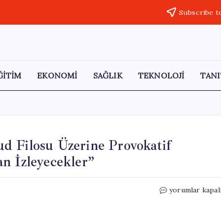
Subscribe t
ĞİTİM
EKONOMİ
SAĞLIK
TEKNOLOJİ
TANI
d Filosu Üzerine Provokatif
n İzleyecekler”
**
yorumlar kapal
Netanyahu’dan
Küresel
Sumud