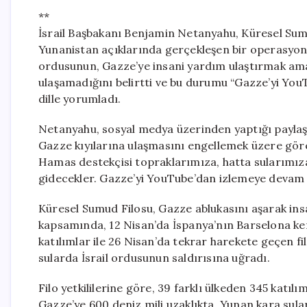
**
İsrail Başbakanı Benjamin Netanyahu, Küresel Sumu
Yunanistan açıklarında gerçekleşen bir operasyona
ordusunun, Gazze’ye insani yardım ulaştırmak amac
ulaşamadığını belirtti ve bu durumu “Gazze’yi You
dille yorumladı.
Netanyahu, sosyal medya üzerinden yaptığı paylaş
Gazze kıyılarına ulaşmasını engellemek üzere gör
Hamas destekçisi topraklarımıza, hatta sularımıza 
gidecekler. Gazze’yi YouTube’dan izlemeye devam 
Küresel Sumud Filosu, Gazze ablukasını aşarak in
kapsamında, 12 Nisan’da İspanya’nın Barselona kent
katılımlar ile 26 Nisan’da tekrar harekete geçen fi
sularda İsrail ordusunun saldırısına uğradı.
Filo yetkililerine göre, 39 farklı ülkeden 345 katıl
Gazze’ye 600 deniz mili uzaklıkta, Yunan kara sular