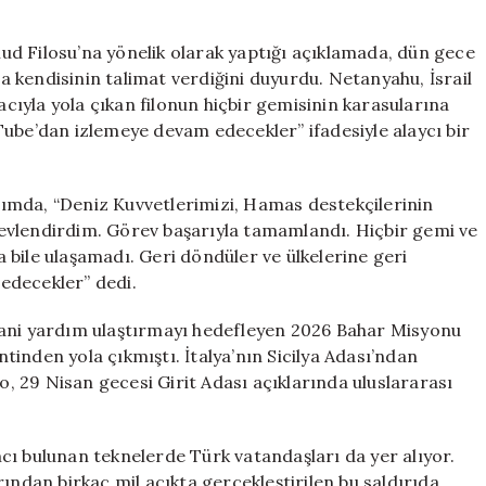
Filosu
Üzerine
d Filosu’na yönelik olarak yaptığı açıklamada, dün gece
Provokatif
 kendisinin talimat verdiğini duyurdu. Netanyahu, İsrail
Açıklama:
ıyla yola çıkan filonun hiçbir gemisinin karasularına
“Gazze’yi
Tube’dan izlemeye devam edecekler” ifadesiyle alaycı bir
YouTube’dan
İzleyecekler”
için
ımda, “Deniz Kuvvetlerimizi, Hamas destekçilerinin
evlendirdim. Görev başarıyla tamamlandı. Hiçbir gemi ve
bile ulaşamadı. Geri döndüler ve ülkelerine geri
edecekler” dedi.
sani yardım ulaştırmayı hedefleyen 2026 Bahar Misyonu
inden yola çıkmıştı. İtalya’nın Sicilya Adası’ndan
lo, 29 Nisan gecesi Girit Adası açıklarında uluslararası
ımcı bulunan teknelerde Türk vatandaşları da yer alıyor.
ından birkaç mil açıkta gerçekleştirilen bu saldırıda,