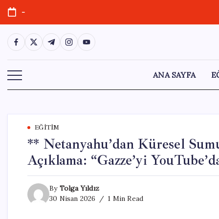
Skip
-
to
content
https://www.facebook.com/
https://twitter.com/
https://t.me/
https://www.instagram.com/
https://youtube.com/
ANA SAYFA
E
EĞITIM
** Netanyahu’dan Küresel Sumu
Açıklama: “Gazze’yi YouTube’da
By
Tolga Yıldız
30 Nisan 2026
1 Min Read