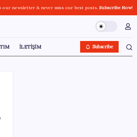
o our newsletter & never miss our best posts.
Subscribe Now!
TIM
İLETİŞİM
Subscribe
SON YAZILAR
ı
YENİ Partili Bülbül’den ‘sandık’ çıkışı: ‘Bir
tek o kaldı elimizde, size vermeyiz’