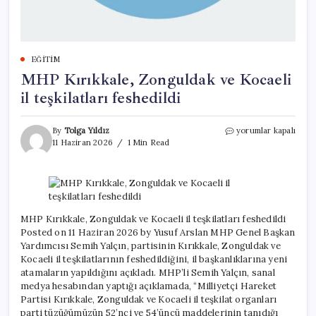
EĞITIM
MHP Kırıkkale, Zonguldak ve Kocaeli
il teşkilatları feshedildi
MHP
By
Tolga Yıldız
yorumlar kapalı
Kırıkkale,
11 Haziran 2026
1 Min Read
Zonguldak
ve
Kocaeli
il
teşkilatları
feshedildi
MHP Kırıkkale, Zonguldak ve Kocaeli il teşkilatları feshedildi
için
Posted on 11 Haziran 2026 by Yusuf Arslan MHP Genel Başkan
Yardımcısı Semih Yalçın, partisinin Kırıkkale, Zonguldak ve
Kocaeli il teşkilatlarının feshedildiğini, il başkanlıklarına yeni
atamaların yapıldığını açıkladı. MHP’li Semih Yalçın, sanal
medya hesabından yaptığı açıklamada, “Milliyetçi Hareket
Partisi Kırıkkale, Zonguldak ve Kocaeli il teşkilat organları
parti tüzüğümüzün 52’nci ve 54’üncü maddelerinin tanıdığı