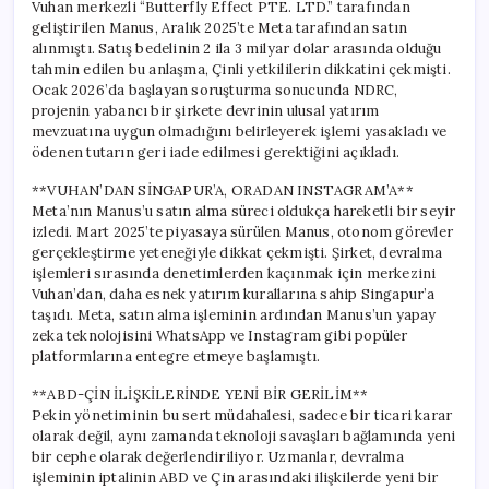
Vuhan merkezli “Butterfly Effect PTE. LTD.” tarafından
geliştirilen Manus, Aralık 2025’te Meta tarafından satın
alınmıştı. Satış bedelinin 2 ila 3 milyar dolar arasında olduğu
tahmin edilen bu anlaşma, Çinli yetkililerin dikkatini çekmişti.
Ocak 2026’da başlayan soruşturma sonucunda NDRC,
projenin yabancı bir şirkete devrinin ulusal yatırım
mevzuatına uygun olmadığını belirleyerek işlemi yasakladı ve
ödenen tutarın geri iade edilmesi gerektiğini açıkladı.
**VUHAN’DAN SİNGAPUR’A, ORADAN INSTAGRAM’A**
Meta’nın Manus’u satın alma süreci oldukça hareketli bir seyir
izledi. Mart 2025’te piyasaya sürülen Manus, otonom görevler
gerçekleştirme yeteneğiyle dikkat çekmişti. Şirket, devralma
işlemleri sırasında denetimlerden kaçınmak için merkezini
Vuhan’dan, daha esnek yatırım kurallarına sahip Singapur’a
taşıdı. Meta, satın alma işleminin ardından Manus’un yapay
zeka teknolojisini WhatsApp ve Instagram gibi popüler
platformlarına entegre etmeye başlamıştı.
**ABD-ÇİN İLİŞKİLERİNDE YENİ BİR GERİLİM**
Pekin yönetiminin bu sert müdahalesi, sadece bir ticari karar
olarak değil, aynı zamanda teknoloji savaşları bağlamında yeni
bir cephe olarak değerlendiriliyor. Uzmanlar, devralma
işleminin iptalinin ABD ve Çin arasındaki ilişkilerde yeni bir