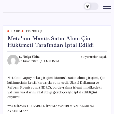
Skip
to
content
HABER
TEKNOLOJI
Meta’nın Manus Satın Alımı Çin
Hükümeti Tarafından İptal Edildi
Meta’nın
By
Tolga Yıldız
yorumlar kapalı
Manus
27 Nisan 2026
1 Min Read
Satın
Alımı
Çin
Meta’nın yapay zeka girişimi Manus’u satın alma girişimi, Çin
Hükümeti
hükümetinin kritik kararıyla sona erdi. Ulusal Kalkınma ve
Tarafından
İptal
Reform Komisyonu (NDRC), bu devralma işleminin ülkedeki
Edildi
yatırım yasalarını ihlal ettiği gerekçesiyle iptal edildiğini
için
duyurdu.
**3 MİLYAR DOLARLIK İPTAL: YATIRIM YASALARINA
AYKIRILIK**