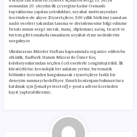
8 Mayıs’tan itibaren ziyarete açılan bu sergi, 15. yüzyıl
sonundan 20. yüzyılın ilk çeyreğine kadar Osmanlı
topraklarına yapılan yolculukları, seyahat motivasyonları
üzerinden ele alıyor. Ziyaretçilere, 500 yıllık birikimi yansıtan
nadir eserleri yakından tanıma ve derinlemesine bilgi edinme
fırsatı sunan sergi; merak, inanç, diplomasi, savaş, ticaret ve
turizm gibi temalarla insanların seyahat etme nedenlerini
sorguluyor.
Uluslararası Müzeler Haftası kapsamında organize edilen bu
etkinlik, Sadberk Hanım Müzesi ile Ömer Koç
koleksiyonlarından seçilen özel eserlerle zenginleştirildi. İlk
küratörlü tur, kronolojik bir anlatım yerine, bu tematik
bölümler üzerinden kurgulanarak ziyaretçilere farklı bir
deneyim sunmayı hedefliyor. Sınırlı kontenjanı bulunan tura
katılmak için [email protected] e-posta adresi üzerinden
kayıt yaptırabilirsiniz.