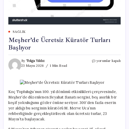
SAĞLIK
Meşher’de Ücretsiz Küratör Turları
Başlıyor
Meşher’de
By
Tolga Yıldız
yorumlar kapalı
Ücretsiz
23 Mayıs 2026
1 Min Read
Küratör
Turları
Başlıyor
için
Koç Topluluğu’nun 100. yıl dönümü etkinlikleri çerçevesinde,
Meşher’de düzenlenen Seyahat Sanatı sergisi, beş asırlık bir
keşif yolculuğunu gözler önüne seriyor. 300’den fazla eserin
yer aldığı bu serginin küratörü M. Merve Uca’nın
rehberliğinde gerçekleştirilecek olan ücretsiz turlar, 23
Mayıs’ta başlayacak.