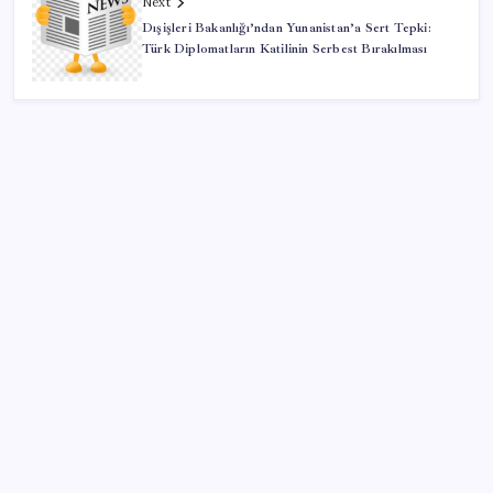
Next
Dışişleri Bakanlığı’ndan Yunanistan’a Sert Tepki:
Türk Diplomatların Katilinin Serbest Bırakılması
SON YAZILAR
Yükseköğretimde Türkiye – Suriye iş birliği
YENİ Partili Bülbül’den ‘sandık’ çıkışı: ‘Bir tek o kaldı
elimizde, size vermeyiz’
Son Dakika… Numan Kurtulmuş, ‘çerçeve yasa’ya
imza attı