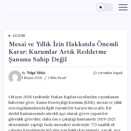
Skip
to
content
EĞITIM
Mesai ve Yıllık İzin Hakkında Önemli
Karar: Kurumlar Artık Reddetme
Şansına Sahip Değil
Mesai
By
Tolga Yıldız
yorumlar kapalı
ve
1 Mayıs 2026
1 Min Read
Yıllık
İzin
Hakkında
1 Mayıs 2026 tarihinde Hakan Kaplan tarafından yayımlanan
Önemli
haberine göre, Kamu Denetçiliği Kurumu (KDK), mesai ve yıllık
Karar:
Kurumlar
izin uygulamalarıyla ilgili önemli bir karara imza attı. Bir
Artık
devlet hastanesinde sürekli işçi olarak görev yapan bir
Reddetme
güvenlik görevlisi, daha önce çalıştığı hastanede 2019-2021
Şansına
döneminde yaptığı fazla mesaileri nedeniyle 773 saatlik ek
Sahip
çalışma karşılığında 165 gün izin hakkı kazanmıştı. Ancak, işçi