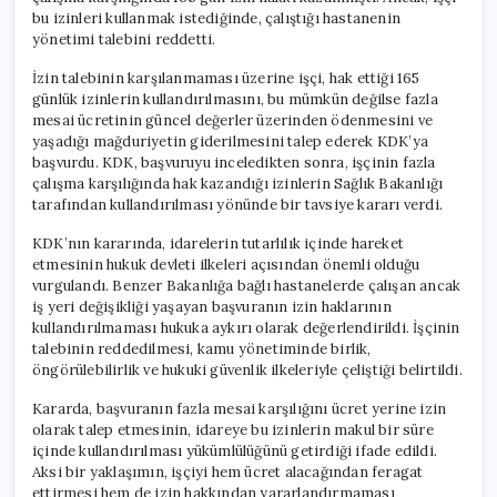
Değil
bu izinleri kullanmak istediğinde, çalıştığı hastanenin
için
yönetimi talebini reddetti.
İzin talebinin karşılanmaması üzerine işçi, hak ettiği 165
günlük izinlerin kullandırılmasını, bu mümkün değilse fazla
mesai ücretinin güncel değerler üzerinden ödenmesini ve
yaşadığı mağduriyetin giderilmesini talep ederek KDK’ya
başvurdu. KDK, başvuruyu inceledikten sonra, işçinin fazla
çalışma karşılığında hak kazandığı izinlerin Sağlık Bakanlığı
tarafından kullandırılması yönünde bir tavsiye kararı verdi.
KDK’nın kararında, idarelerin tutarlılık içinde hareket
etmesinin hukuk devleti ilkeleri açısından önemli olduğu
vurgulandı. Benzer Bakanlığa bağlı hastanelerde çalışan ancak
iş yeri değişikliği yaşayan başvuranın izin haklarının
kullandırılmaması hukuka aykırı olarak değerlendirildi. İşçinin
talebinin reddedilmesi, kamu yönetiminde birlik,
öngörülebilirlik ve hukuki güvenlik ilkeleriyle çeliştiği belirtildi.
Kararda, başvuranın fazla mesai karşılığını ücret yerine izin
olarak talep etmesinin, idareye bu izinlerin makul bir süre
içinde kullandırılması yükümlülüğünü getirdiği ifade edildi.
Aksi bir yaklaşımın, işçiyi hem ücret alacağından feragat
ettirmesi hem de izin hakkından yararlandırmaması