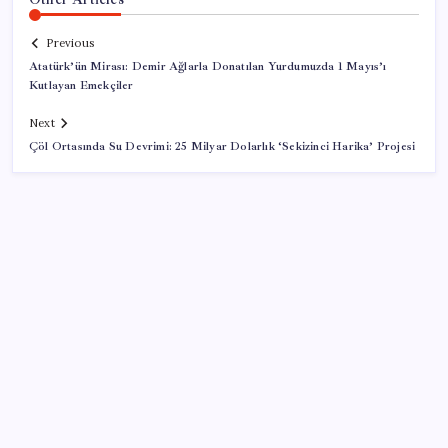
Previous
Atatürk’ün Mirası: Demir Ağlarla Donatılan Yurdumuzda 1 Mayıs’ı
Kutlayan Emekçiler
Next
Çöl Ortasında Su Devrimi: 25 Milyar Dolarlık ‘Sekizinci Harika’ Projesi
SON YAZILAR
YENİ Partili Bülbül’den ‘sandık’ çıkışı: ‘Bir tek o kaldı
elimizde, size vermeyiz’