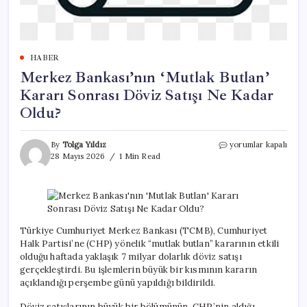
HABER
Merkez Bankası’nın ‘Mutlak Butlan’
Kararı Sonrası Döviz Satışı Ne Kadar
Oldu?
Merkez
By
Tolga Yıldız
yorumlar kapalı
Bankası’nın
28 Mayıs 2026
1 Min Read
‘Mutlak
Butlan’
Kararı
Sonrası
Döviz
Satışı
Türkiye Cumhuriyet Merkez Bankası (TCMB), Cumhuriyet
Ne
Halk Partisi’ne (CHP) yönelik “mutlak butlan” kararının etkili
Kadar
olduğu haftada yaklaşık 7 milyar dolarlık döviz satışı
Oldu?
gerçekleştirdi. Bu işlemlerin büyük bir kısmının kararın
için
açıklandığı perşembe günü yapıldığı bildirildi.
Döviz satışlarının büyük bir bölümünün, CHP’nin aldığı