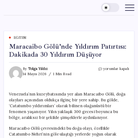
Skip
to
content
EĞITIM
Maracaibo Gölü’nde Yıldırım Patırtısı:
Dakikada 30 Yıldırım Düşüyor
Maracaibo
By
Tolga Yıldız
yorumlar kapalı
Gölü’nde
14 Mayıs 2026
1 Min Read
Yıldırım
Patırtısı:
Dakikada
Venezuela’nın kuzeybatısında yer alan Maracaibo Gölü, doğa
30
olayları açısından oldukça ilginç bir yere sahip. Bu gölde,
Yıldırım
Düşüyor
‘Catatumbo yıldırımları’ olarak bilinen olağanüstü bir
için
fenomen yaşanıyor. Yılın yaklaşık 300 gecesi boyunca bu
bölge, aralıksız bir şekilde şimşeklerle aydınlanıyor.
Maracaibo Gölü çevresindeki bu doğa olayı, özellikle
Catatumbo Nehri’nin göle ulaştığı yerlerde yoğun olarak