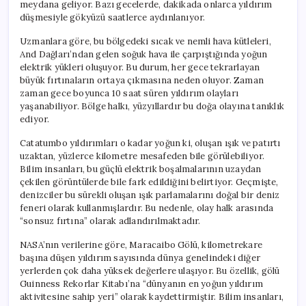
meydana geliyor. Bazı gecelerde, dakikada onlarca yıldırım
düşmesiyle gökyüzü saatlerce aydınlanıyor.
Uzmanlara göre, bu bölgedeki sıcak ve nemli hava kütleleri,
And Dağları’ndan gelen soğuk hava ile çarpıştığında yoğun
elektrik yükleri oluşuyor. Bu durum, her gece tekrarlayan
büyük fırtınaların ortaya çıkmasına neden oluyor. Zaman
zaman gece boyunca 10 saat süren yıldırım olayları
yaşanabiliyor. Bölge halkı, yüzyıllardır bu doğa olayına tanıklık
ediyor.
Catatumbo yıldırımları o kadar yoğun ki, oluşan ışık ve patırtı
uzaktan, yüzlerce kilometre mesafeden bile görülebiliyor.
Bilim insanları, bu güçlü elektrik boşalmalarının uzaydan
çekilen görüntülerde bile fark edildiğini belirtiyor. Geçmişte,
denizciler bu sürekli oluşan ışık parlamalarını doğal bir deniz
feneri olarak kullanmışlardır. Bu nedenle, olay halk arasında
“sonsuz fırtına” olarak adlandırılmaktadır.
NASA’nın verilerine göre, Maracaibo Gölü, kilometrekare
başına düşen yıldırım sayısında dünya genelindeki diğer
yerlerden çok daha yüksek değerlere ulaşıyor. Bu özellik, gölü
Guinness Rekorlar Kitabı’na “dünyanın en yoğun yıldırım
aktivitesine sahip yeri” olarak kaydettirmiştir. Bilim insanları,