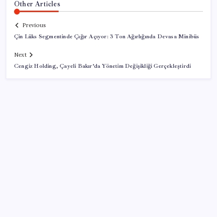
Other Articles
Previous
Çin Lüks Segmentinde Çığır Açıyor: 3 Ton Ağırlığında Devasa Minibüs
Next
Cengiz Holding, Çayeli Bakır’da Yönetim Değişikliği Gerçekleştirdi
SON YAZILAR
Yükseköğretimde Türkiye – Suriye iş birliği
YENİ Partili Bülbül’den ‘sandık’ çıkışı: ‘Bir tek o kaldı