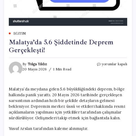
EĞITIM
Malatya’da 5.6 Şiddetinde Deprem
Gerçekleşti!
Malatya’da
By
Tolga Yıldız
yorumlar kapalı
5.6
20 Mayıs 2026
1 Min Read
Şiddetinde
Deprem
Gerçekleşti!
Malatya’da meydana gelen 5.6 büyüklüğündeki deprem, bölge
için
halkında panik yarattı. 20 Mayıs 2026 tarihinde gerçekleşen
sarsıntının ardından hızlı bir şekilde detayların gelmesi
bekleniyor. Depremin merkez üssü ve etkileri hakkında resmi
açıklamaların yapılması için yetkililer tarafından çalışmalar
sürdürülüyor. Gelişmeleri takip etmek için bağlantıda kalın.
Yusuf Arslan tarafından kaleme alınmıştır.