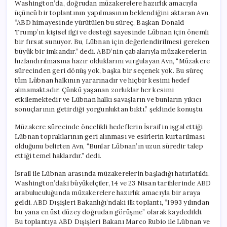
Washington’da, doğrudan müzakerelere hazırlık amacıyla
üçüncü bir toplantının yapılmasının beklendiğini aktaran Avn,
“ABD himayesinde yürütülen bu süreç, Başkan Donald
Trump’ın kişisel ilgi ve desteği sayesinde Lübnan için önemli
bir fırsat sunuyor. Bu, Lübnan için değerlendirilmesi gereken
büyük bir imkandır.” dedi. ABD’nin çabalarıyla müzakerelerin
hızlandırılmasına hazır olduklarını vurgulayan Avn, “Müzakere
sürecinden geri dönüş yok, başka bir seçenek yok. Bu süreç
tüm Lübnan halkının yararınadır ve hiçbir kesimi hedef
almamaktadır. Çünkü yaşanan zorluklar her kesimi
etkilemektedir ve Lübnan halkı savaşların ve bunların yıkıcı
sonuçlarının getirdiği yorgunluktan bıktı.” şeklinde konuştu.
Müzakere sürecinde öncelikli hedeflerin İsrail’in işgal ettiği
Lübnan topraklarının geri alınması ve esirlerin kurtarılması
olduğunu belirten Avn, “Bunlar Lübnan’ın uzun süredir talep
ettiği temel haklardır.” dedi.
İsrail ile Lübnan arasında müzakerelerin başladığı hatırlatıldı.
Washington’daki büyükelçiler, 14 ve 23 Nisan tarihlerinde ABD
arabuluculuğunda müzakerelere hazırlık amacıyla bir araya
geldi. ABD Dışişleri Bakanlığı’ndaki ilk toplantı, “1993 yılından
bu yana en üst düzey doğrudan görüşme” olarak kaydedildi.
Bu toplantıya ABD Dışişleri Bakanı Marco Rubio ile Lübnan ve