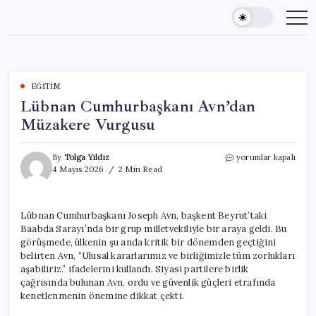
Skip
to
content
EĞITIM
Lübnan Cumhurbaşkanı Avn’dan
Müzakere Vurgusu
Lübnan
By
Tolga Yıldız
yorumlar kapalı
Cumhurbaşkanı
4 Mayıs 2026
2 Min Read
Avn’dan
Müzakere
Vurgusu
Lübnan Cumhurbaşkanı Joseph Avn, başkent Beyrut’taki
için
Baabda Sarayı’nda bir grup milletvekiliyle bir araya geldi. Bu
görüşmede, ülkenin şu anda kritik bir dönemden geçtiğini
belirten Avn, “Ulusal kararlarımız ve birliğimizle tüm zorlukları
aşabiliriz.” ifadelerini kullandı. Siyasi partilere birlik
çağrısında bulunan Avn, ordu ve güvenlik güçleri etrafında
kenetlenmenin önemine dikkat çekti.