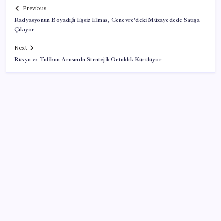
Previous
Radyasyonun Boyadığı Eşsiz Elmas, Cenevre’deki Müzayedede Satışa
Çıkıyor
Next
Rusya ve Taliban Arasında Stratejik Ortaklık Kuruluyor
SON YAZILAR
28 ilde CHP’li başkan kalmadı! YENİ Parti’ye geçen
CHP’li belediye başkanı sayısı belli oldu: ‘Ay sonu
300’ü geçecek…’