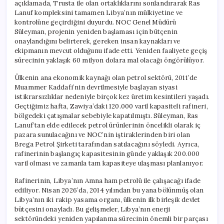
açıklamada, Trusta ile olan ortaklıklarını sonlandırarak Ras
Lanuf kompleksini tamamen Libya’nın mülkiyetine ve
kontrolüne geçirdiğini duyurdu. NOC Genel Müdürü
Süleyman, projenin yeniden başlaması için bütçenin
onaylandığını belirterek, gereken insan kaynakları ve
ekipmanın mevcut olduğunu ifade etti. Yeniden faaliyete geçiş
sürecinin yaklaşık 60 milyon dolara mal olacağı öngörülüyor.
Ülkenin ana ekonomik kaynağı olan petrol sektörü, 2011’de
Muammer Kaddafi’nin devrilmesiyle başlayan siyasi
istikrarsızlıklar nedeniyle birçok kez üretim kesintileri yaşadı.
Geçtiğimiz hafta, Zawiya’daki 120.000 varil kapasiteli rafineri,
bölgedeki çatışmalar sebebiyle kapatılmıştı. Süleyman, Ras
Lanuf’tan elde edilecek petrol ürünlerinin öncelikli olarak iç
pazara sunulacağını ve NOC’nin iştiraklerinden biri olan
Brega Petrol Şirketi tarafından satılacağını söyledi. Ayrıca,
rafinerinin başlangıç kapasitesinin günde yaklaşık 200.000
varil olması ve zamanla tam kapasiteye ulaşması planlanıyor.
Rafinerinin, Libya’nın Amna ham petrolü ile çalışacağı ifade
ediliyor. Nisan 2026’da, 2014 yılından bu yana bölünmüş olan
Libya’nın iki rakip yasama organı, ülkenin ilk birleşik devlet
bütçesini onayladı. Bu gelişmeler, Libya’nın enerji
sektöründeki yeniden yapılanma sürecinin önemli bir parçası