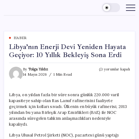
Skip
to
content
HABER
Libya’nın Enerji Devi Yeniden Hayata
Geçiyor: 10 Yıllık Bekleyiş Sona Erdi
Libya’nın
By
Tolga Yıldız
yorumlar kapalı
Enerji
14 Mayıs 2026
1 Min Read
Devi
Yeniden
Hayata
Libya, on yıldan fazla bir süre sonra günlük 220.000 varil
Geçiyor:
kapasiteye sahip olan Ras Lanuf rafinerisini faaliyete
10
Yıllık
geçirmek için kolları sıvadı. Ülkenin en büyük rafinerisi, 2013
Bekleyiş
yılından bu yana Birleşik Arap Emirlikleri (BAE) ile NOC
Sona
arasında süregelen tahkim anlaşmazlıkları nedeniyle
Erdi
kapalıydı.
için
Libya Ulusal Petrol Şirketi (NOC), pazartesi günü yaptığı