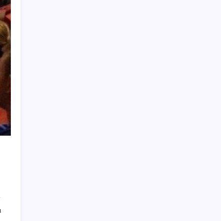
ABD, İran-Umman anlaşması sonrası
ablukayı kaldıracak
Gökhan Günaydın: ‘Seçimden kaçmasınlar.
Sokağa çıksınlar, görelim onları’
TBMM Adalet Komisyonu’nda ‘süreç yasası’
gerginliği: İzdiham yaşandı, ezilme tehlikesi
geçirdiler!
İYİ Parti’den ‘çerçeve yasa’ hamlesi:
Komisyon’dan canlı yayın açtı
Bakan Kurum: Bu işler ahbap çavuş ilişkisiyle
yürümez
28 ilde CHP’li başkan kalmadı! YENİ Parti’ye
geçen CHP’li belediye başkanı sayısı belli
oldu: ‘Ay sonu 300’ü geçecek…’
Bakan Kacır: 23 yılda imalat sanayi katma
değerimizi 250 milyar doların üzerine
ı
taşıdık