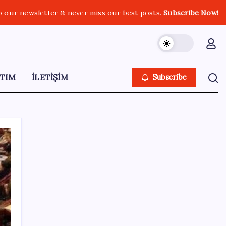
o our newsletter & never miss our best posts.
Subscribe Now!
TIM
İLETİŞİM
Subscribe
SON YAZILAR
Airbnb, ürün geliştirme süreçlerinde yapay
zekayı kullanıyor