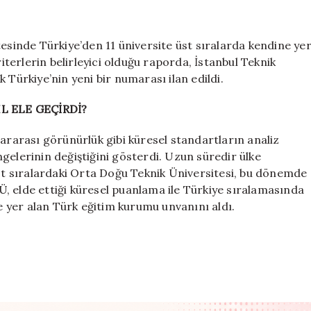
veya
Boğaziçi
değil:
tesinde Türkiye’den 11 üniversite üst sıralarda kendine ye
Türkiye’nin
riterlerin belirleyici olduğu raporda, İstanbul Teknik
dünyadaki
 Türkiye’nin yeni bir numarası ilan edildi.
en
iyi
L ELE GEÇİRDİ?
üniversitesi
belli
lararası görünürlük gibi küresel standartların analiz
oldu
gelerinin değiştiğini gösterdi. Uzun süredir ülke
için
üst sıralardaki Orta Doğu Teknik Üniversitesi, bu dönemde
İTÜ, elde ettiği küresel puanlama ile Türkiye sıralamasında
te yer alan Türk eğitim kurumu unvanını aldı.