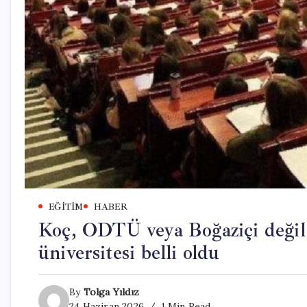
EĞITIM
HABER
Koç, ODTÜ veya Boğaziçi değil:
üniversitesi belli oldu
By
Tolga Yıldız
24 Haziran 2026
1 Min Read