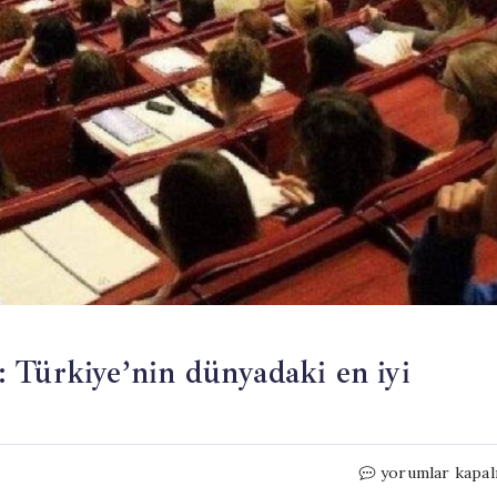
 Türkiye’nin dünyadaki en iyi
Koç,
yorumlar kapal
ODTÜ