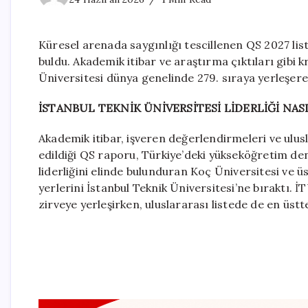
Küresel arenada saygınlığı tescillenen QS 2027 lis
buldu. Akademik itibar ve araştırma çıktıları gibi k
Üniversitesi dünya genelinde 279. sıraya yerleşerek
İSTANBUL TEKNİK ÜNİVERSİTESİ LİDERLİĞİ NASI
Akademik itibar, işveren değerlendirmeleri ve ulus
edildiği QS raporu, Türkiye’deki yükseköğretim den
liderliğini elinde bulunduran Koç Üniversitesi ve 
yerlerini İstanbul Teknik Üniversitesi’ne bıraktı. 
zirveye yerleşirken, uluslararası listede de en üst