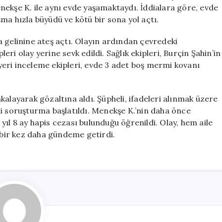
İlgili
Menekşe K. ile aynı evde yaşamaktaydı. İddialara göre, evde
Şok
ma hızla büyüdü ve kötü bir sona yol açtı.
Gelişme!
için
 gelinine ateş açtı. Olayın ardından çevredeki
leri olay yerine sevk edildi. Sağlık ekipleri, Burçin Şahin’in
y yeri inceleme ekipleri, evde 3 adet boş mermi kovanı
yakalayarak gözaltına aldı. Şüpheli, ifadeleri alınmak üzere
gili soruşturma başlatıldı. Menekşe K.’nin daha önce
ıl 8 ay hapis cezası bulunduğu öğrenildi. Olay, hem aile
ı bir kez daha gündeme getirdi.