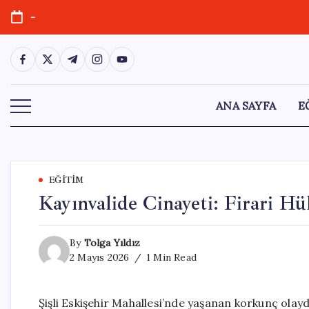
Skip
-
to
content
https://www.facebook.com/
https://twitter.com/
https://t.me/
https://www.instagram.com/
https://youtube.com/
ANA SAYFA
E
EĞITIM
Kayınvalide Cinayeti: Firari Hü
By
Tolga Yıldız
2 Mayıs 2026
1 Min Read
Şişli Eskişehir Mahallesi’nde yaşanan korkunç ola