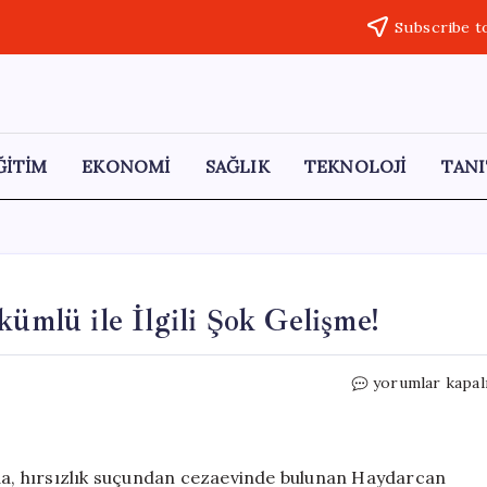
Subscribe t
ĞİTİM
EKONOMİ
SAĞLIK
TEKNOLOJİ
TANI
kümlü ile İlgili Şok Gelişme!
Kayınvalide
yorumlar kapal
Cinayeti:
Firari
Hükümlü
ile
yda, hırsızlık suçundan cezaevinde bulunan Haydarcan