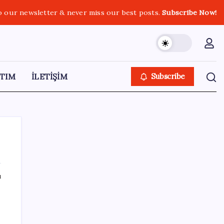
o our newsletter & never miss our best posts.
Subscribe Now!
TIM
İLETİŞİM
Subscribe
ı
SON YAZILAR
Yükseköğretimde Türkiye – Suriye iş birliği