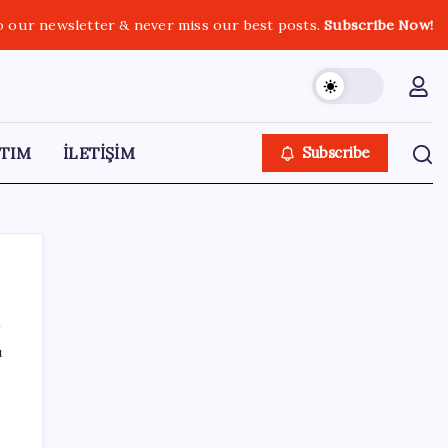
o our newsletter & never miss our best posts.
Subscribe Now!
TIM
İLETİŞİM
Subscribe
ı
SON YAZILAR
Yükseköğretimde Türkiye – Suriye iş birliği