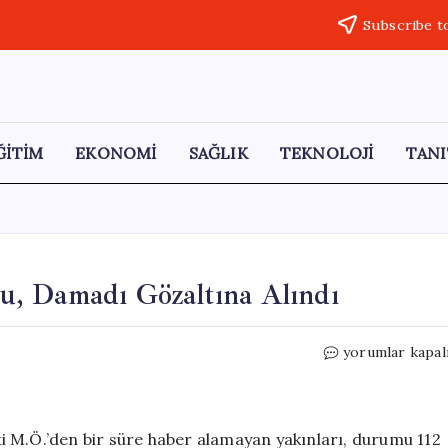
Subscribe t
ĞİTİM
EKONOMİ
SAĞLIK
TEKNOLOJİ
TANI
u, Damadı Gözaltına Alındı
Kaybolan
yorumlar kapal
Kadın
Ahırda
Bulundu,
Damadı
i M.Ö.’den bir süre haber alamayan yakınları, durumu 112