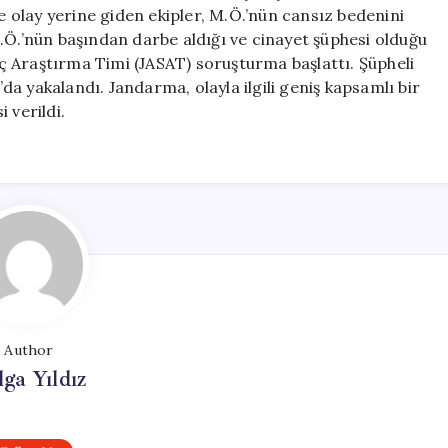
Gözaltına
ne olay yerine giden ekipler, M.Ö.’nün cansız bedenini
Alındı
.Ö.’nün başından darbe aldığı ve cinayet şüphesi olduğu
için
 Araştırma Timi (JASAT) soruşturma başlattı. Şüpheli
a yakalandı. Jandarma, olayla ilgili geniş kapsamlı bir
 verildi.
Author
lga Yıldız