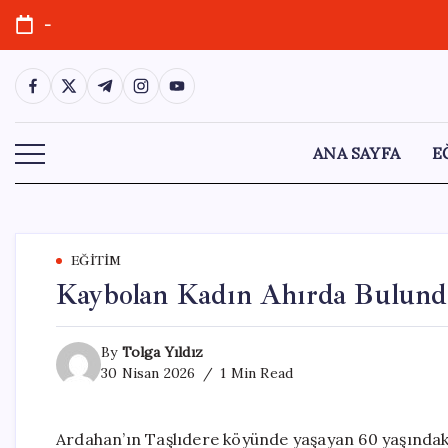
Skip
-
to
content
https://www.facebook.com/
https://twitter.com/
https://t.me/
https://www.instagram.com/
https://youtube.com/
ANA SAYFA
E
EĞITIM
Kaybolan Kadın Ahırda Bulund
By
Tolga Yıldız
30 Nisan 2026
1 Min Read
Ardahan’ın Taşlıdere köyünde yaşayan 60 yaşındak