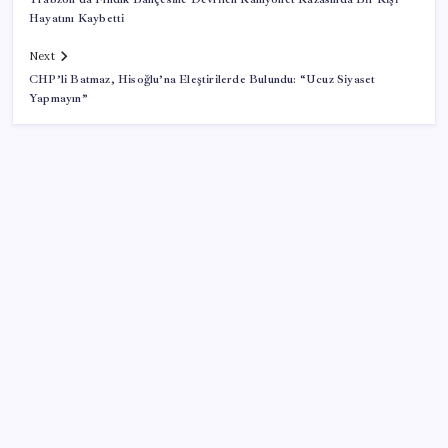
Hayatını Kaybetti
Next
CHP’li Batmaz, Hisoğlu’na Eleştirilerde Bulundu: “Ucuz Siyaset
Yapmayın”
SON YAZILAR
YENİ Partili Bülbül’den ‘sandık’ çıkışı: ‘Bir tek o kaldı
elimizde, size vermeyiz’
Son Dakika… Numan Kurtulmuş, ‘çerçeve yasa’ya
imza attı