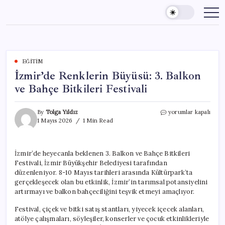
Skip
to
content
EĞITIM
İzmir’de Renklerin Büyüsü: 3. Balkon
ve Bahçe Bitkileri Festivali
İzmir’de
By
Tolga Yıldız
yorumlar kapalı
Renklerin
1 Mayıs 2026
1 Min Read
Büyüsü:
3.
Balkon
İzmir’de heyecanla beklenen 3. Balkon ve Bahçe Bitkileri
ve
Festivali, İzmir Büyükşehir Belediyesi tarafından
Bahçe
Bitkileri
düzenleniyor. 8-10 Mayıs tarihleri arasında Kültürpark’ta
Festivali
gerçekleşecek olan bu etkinlik, İzmir’in tarımsal potansiyelini
için
artırmayı ve balkon bahçeciliğini teşvik etmeyi amaçlıyor.
Festival, çiçek ve bitki satış stantları, yiyecek içecek alanları,
atölye çalışmaları, söyleşiler, konserler ve çocuk etkinlikleriyle