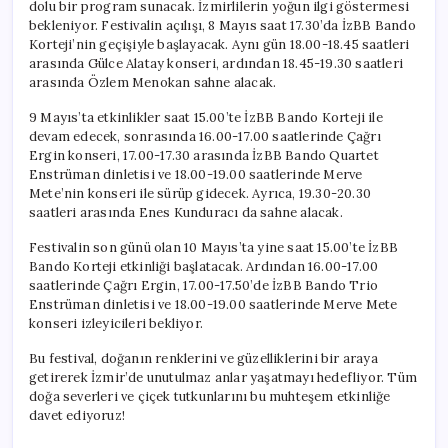
dolu bir program sunacak. İzmirlilerin yoğun ilgi göstermesi
bekleniyor. Festivalin açılışı, 8 Mayıs saat 17.30’da İzBB Bando
Korteji’nin geçişiyle başlayacak. Aynı gün 18.00-18.45 saatleri
arasında Gülce Alatay konseri, ardından 18.45-19.30 saatleri
arasında Özlem Menokan sahne alacak.
9 Mayıs’ta etkinlikler saat 15.00’te İzBB Bando Korteji ile
devam edecek, sonrasında 16.00-17.00 saatlerinde Çağrı
Ergin konseri, 17.00-17.30 arasında İzBB Bando Quartet
Enstrüman dinletisi ve 18.00-19.00 saatlerinde Merve
Mete’nin konseri ile sürüp gidecek. Ayrıca, 19.30-20.30
saatleri arasında Enes Kunduracı da sahne alacak.
Festivalin son günü olan 10 Mayıs’ta yine saat 15.00’te İzBB
Bando Korteji etkinliği başlatacak. Ardından 16.00-17.00
saatlerinde Çağrı Ergin, 17.00-17.50’de İzBB Bando Trio
Enstrüman dinletisi ve 18.00-19.00 saatlerinde Merve Mete
konseri izleyicileri bekliyor.
Bu festival, doğanın renklerini ve güzelliklerini bir araya
getirerek İzmir’de unutulmaz anlar yaşatmayı hedefliyor. Tüm
doğa severleri ve çiçek tutkunlarını bu muhteşem etkinliğe
davet ediyoruz!