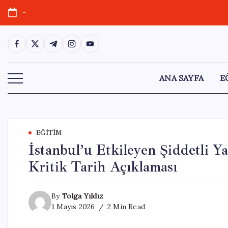
Skip
-
to
content
https://www.facebook.com/
https://twitter.com/
https://t.me/
https://www.instagram.com/
https://youtube.com/
ANA SAYFA
E
EĞITIM
İstanbul’u Etkileyen Şiddetli Ya
Kritik Tarih Açıklaması
By
Tolga Yıldız
1 Mayıs 2026
2 Min Read