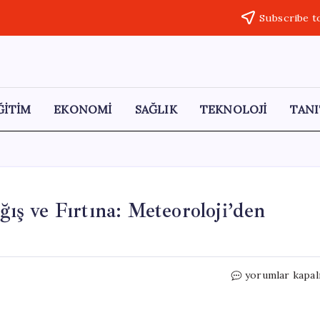
Subscribe t
ĞİTİM
EKONOMİ
SAĞLIK
TEKNOLOJİ
TANI
ğış ve Fırtına: Meteoroloji’den
İstanbul’u
yorumlar kapal
Etkileyen
Şiddetli
Yağış