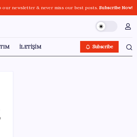
o our newsletter & never miss our best posts.
Subscribe Now!
TIM
İLETİŞİM
Subscribe
SON YAZILAR
ı
Yükseköğretimde Türkiye – Suriye iş birliği