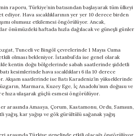
ve
in raporu, Türkiye’nin batısından başlayarak tüm ülkeyi
Fırtına:
ret ediyor. Hava sıcaklıklarının yer yer 10 derece birden
Meteoroloji’de
laşımı olumsuz etkilemesi öngörülüyor. Ancak,
Kritik
tlar önümüzdeki haftada hızla dağılacak ve güneşli günler
Tarih
Açıklaması
için
ozgat, Tunceli ve Bingöl çevrelerinde 1 Mayıs Cuma
tkili olması bekleniyor. İstanbul’da ise genel olarak
likle kentin doğu bölgelerinde sabah saatlerinde şiddetli
atı kesimlerinde hava sıcaklıkları 6 ila 10 derece
or. Akşam saatlerinde ise Batı Karadeniz’in yükseklerinde
i. Rüzgarın, Marmara, Kuzey Ege, İç Anadolu’nun doğusu ve
e hıza ulaşarak güçlü esmesi öngörülüyor.
n iller arasında Amasya, Çorum, Kastamonu, Ordu, Samsun,
li yağış, kar yağışı ve gök gürültülü sağanak yağış
leri arasında Türkiye genelinde etkili olacağı öngörülüyor.