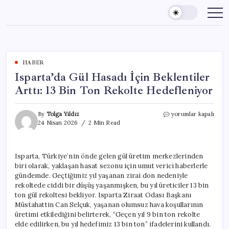
Skip
to
content
HABER
Isparta’da Gül Hasadı İçin Beklentiler
Arttı: 13 Bin Ton Rekolte Hedefleniyor
Isparta’da
By
Tolga Yıldız
yorumlar kapalı
Gül
24 Nisan 2026
2 Min Read
Hasadı
İçin
Beklentiler
Isparta, Türkiye’nin önde gelen gül üretim merkezlerinden
Arttı:
biri olarak, yaklaşan hasat sezonu için umut verici haberlerle
13
Bin
gündemde. Geçtiğimiz yıl yaşanan zirai don nedeniyle
Ton
rekoltede ciddi bir düşüş yaşanmışken, bu yıl üreticiler 13 bin
Rekolte
ton gül rekoltesi bekliyor. Isparta Ziraat Odası Başkanı
Hedefleniyor
Müstahattin Can Selçuk, yaşanan olumsuz hava koşullarının
için
üretimi etkilediğini belirterek, “Geçen yıl 9 bin ton rekolte
elde edilirken, bu yıl hedefimiz 13 bin ton” ifadelerini kullandı.