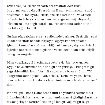
Uzmanlar, 23-28 Nisan tarihleri arasında don riski
öngörmüyor, bu da gül hasadının Nisan ayının sonuna doğru
başlamasını bekliyor. Selçuk, özellikle Keçiborlu ve Ardıçlı
bölgelerinde hasat sezonunun başlangıcını müjdeleyerek,
sürecin rakıma bağlı olarak Haziran ortasına kadar devam
edebileceğini belirtti.
Gül hasadı, sabahın erken saatlerinde başlıyor. Üreticiler, saat
05.00 civarında hasada başlayıp, öğleye kadar toplama
işlemini tamamlayarak verimliliği artırmaya çalışıyor. Selçuk,
öğleden sonra toplanan güllerin verim açısından daha düşük
olduğunu vurguladı.
İklim koşulları, gül üretiminde belirleyici bir rol oynuyor.
Uygun hava durumunda, 4 ton gülden yaklaşık 1 kilogram gül
yağı elde edilebiliyor. Verimli sezonlarda bu oran 2 ton 750
kilograma kadar çıkabiliyor. Selçuk, “Nemli ve yağışlı hava,
hem tarlada hem de fabrikada verimi önemli ölçüde artırıyor”
dedi.
Isparta gülü, Rosa Damascena türü ile yalnızca tarımsal bir
ürün olmakla kalmayıp, aynı zamanda sanayi girdiği olarak da
dikkat çekiyor. Kentte üretilen güller, gül yağı ve gül suyu