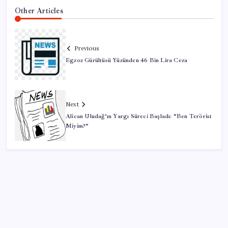
Other Articles
Previous
Egzoz Gürültüsü Yüzünden 46 Bin Lira Ceza
Next
Alican Uludağ’ın Yargı Süreci Başladı: “Ben Terörist
Miyim?”