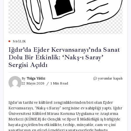
SAĞLIK
Iğdır’da Ejder Kervansarayı’nda Sanat
Dolu Bir Etkinlik: ‘Nakş-ı Saray’
Sergisi Açıldı
Iğdır’da
By
Tolga Yıldız
yorumlar kapalı
Ejder
22 Mayıs 2026
1 Min Read
Kervansarayı’nda
Sanat
Dolu
Iğdır’ın tarihi ve kültürel zenginliklerinden biri olan Ejder
Bir
Kervansarayı, “Nakş-ı Saray” sergisine ev sahipliği yaptı. Iğdır
Etkinlik:
‘Nakş-
Üniversitesi Kültürel Mirası Koruma Uygulama ve Araştırma
ı
Merkezi (KÜMER) ile Gençlik ve Spor İl Müdürlüğü iş birliğiyle
Saray’
hayata geçirilen bu etkinlikte, tezhip, minyatür, cam ve çini
Sergisi
sanatlarının en güzel örnekleri sanatseverlerle buluştu.