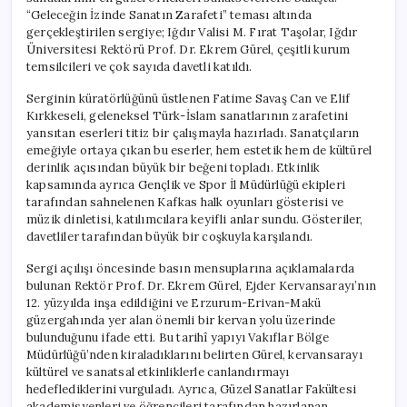
Açıldı
“Geleceğin İzinde Sanatın Zarafeti” teması altında
için
gerçekleştirilen sergiye; Iğdır Valisi M. Fırat Taşolar, Iğdır
Üniversitesi Rektörü Prof. Dr. Ekrem Gürel, çeşitli kurum
temsilcileri ve çok sayıda davetli katıldı.
Serginin küratörlüğünü üstlenen Fatime Savaş Can ve Elif
Kırkkeseli, geleneksel Türk-İslam sanatlarının zarafetini
yansıtan eserleri titiz bir çalışmayla hazırladı. Sanatçıların
emeğiyle ortaya çıkan bu eserler, hem estetik hem de kültürel
derinlik açısından büyük bir beğeni topladı. Etkinlik
kapsamında ayrıca Gençlik ve Spor İl Müdürlüğü ekipleri
tarafından sahnelenen Kafkas halk oyunları gösterisi ve
müzik dinletisi, katılımcılara keyifli anlar sundu. Gösteriler,
davetliler tarafından büyük bir coşkuyla karşılandı.
Sergi açılışı öncesinde basın mensuplarına açıklamalarda
bulunan Rektör Prof. Dr. Ekrem Gürel, Ejder Kervansarayı’nın
12. yüzyılda inşa edildiğini ve Erzurum-Erivan-Makü
güzergahında yer alan önemli bir kervan yolu üzerinde
bulunduğunu ifade etti. Bu tarihî yapıyı Vakıflar Bölge
Müdürlüğü’nden kiraladıklarını belirten Gürel, kervansarayı
kültürel ve sanatsal etkinliklerle canlandırmayı
hedeflediklerini vurguladı. Ayrıca, Güzel Sanatlar Fakültesi
akademisyenleri ve öğrencileri tarafından hazırlanan