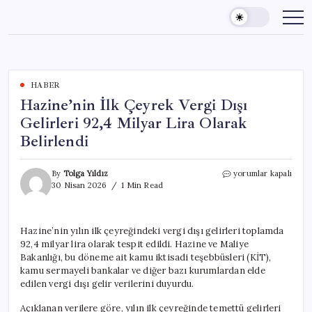
Skip
to
content
HABER
Hazine’nin İlk Çeyrek Vergi Dışı
Gelirleri 92,4 Milyar Lira Olarak
Belirlendi
Hazine’nin
By
Tolga Yıldız
yorumlar kapalı
İlk
30 Nisan 2026
1 Min Read
Çeyrek
Vergi
Dışı
Hazine’nin yılın ilk çeyreğindeki vergi dışı gelirleri toplamda
Gelirleri
92,4 milyar lira olarak tespit edildi. Hazine ve Maliye
92,4
Milyar
Bakanlığı, bu döneme ait kamu iktisadi teşebbüsleri (KİT),
Lira
kamu sermayeli bankalar ve diğer bazı kurumlardan elde
Olarak
edilen vergi dışı gelir verilerini duyurdu.
Belirlendi
için
Açıklanan verilere göre, yılın ilk çeyreğinde temettü gelirleri