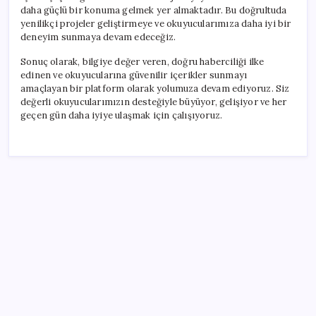
daha güçlü bir konuma gelmek yer almaktadır. Bu doğrultuda
yenilikçi projeler geliştirmeye ve okuyucularımıza daha iyi bir
deneyim sunmaya devam edeceğiz.
Sonuç olarak, bilgiye değer veren, doğru haberciliği ilke
edinen ve okuyucularına güvenilir içerikler sunmayı
amaçlayan bir platform olarak yolumuza devam ediyoruz. Siz
değerli okuyucularımızın desteğiyle büyüyor, gelişiyor ve her
geçen gün daha iyiye ulaşmak için çalışıyoruz.
SON YAZILAR
Yükseköğretimde Türkiye – Suriye iş birliği
YENİ Partili Bülbül’den ‘sandık’ çıkışı: ‘Bir tek o kaldı