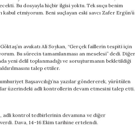
kti. Bu dosyayla hiçbir ilgisi yoktu. Tek suçu benim
ı kabul etmiyorum. Beni suçlayan eski savcı Zafer Ergün’ü
ktaş’ın avukatı Ali Soykan, “Gerçek faillerin tespiti için
yorum. Bu sürecin tamamlanması an meselesi” dedi. Diğe
da yeni delil toplanmadığı ve soruşturmanın bekletildiği
ldırılmasını talep ettiler.
umhuriyet Başsavcılığı’na yazılar göndererek, yürütülen
ar üzerindeki adli kontrollerin devam etmesini talep etti.
adli kontrol tedbirlerinin devamına ve diğer
erdi. Dava, 14-16 Ekim tarihine ertelendi.