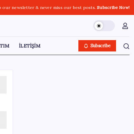
o our newsletter & never miss our best posts.
Subscribe Now!
TIM
İLETİŞİM
Subscribe
SON YAZILAR
YENİ Partili Bülbül’den ‘sandık’ çıkışı: ‘Bir
tek o kaldı elimizde, size vermeyiz’