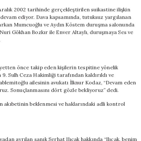
Anına
Ait
lık 2002 tarihinde gerçekleştirilen suikastine ilişkin
Görüntülerin
e devam ediyor. Dava kapsamında, tutuksuz yargılanan
Soruşturması
 Tarkan Mumcuoğlu ve Aydın Köstem duruşma salonunda
Tamamlanmak
Nuri Gökhan Bozkır ile Enver Altaylı, duruşmaya Ses ve
Üzere:
.
‘Gerçek
Faillerin
Tespiti
Yakın’
tten önce takip eden kişilerin tespitine yönelik
için
a 9. Sulh Ceza Hakimliği tarafından kaldırıldı ve
 Hablemitoğlu ailesinin avukatı İlknur Kodaz, “Devam eden
ruz. Sonuçlanmasını dört gözle bekliyoruz” dedi.
 akıbetinin beklenmesi ve haklarındaki adli kontrol
vadan ayrılan sanık Serhat Ilıcak hakkında “Ilıcak, benim