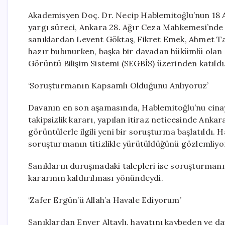
Akademisyen Doç. Dr. Necip Hablemitoğlu’nun 18 Ara
yargı süreci, Ankara 28. Ağır Ceza Mahkemesi’nd
sanıklardan Levent Göktaş, Fikret Emek, Ahmet
hazır bulunurken, başka bir davadan hükümlü olan 
Görüntü Bilişim Sistemi (SEGBİS) üzerinden katıldı
‘Soruşturmanın Kapsamlı Olduğunu Anlıyoruz’
Davanın en son aşamasında, Hablemitoğlu’nu cinaye
takipsizlik kararı, yapılan itiraz neticesinde Ankar
görüntülerle ilgili yeni bir soruşturma başlatıldı.
soruşturmanın titizlikle yürütüldüğünü gözlemliyo
Sanıkların duruşmadaki talepleri ise soruşturmanın
kararının kaldırılması yönündeydi.
‘Zafer Ergün’ü Allah’a Havale Ediyorum’
Sanıklardan Enver Altaylı, hayatını kaybeden ve da