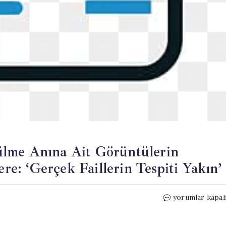
ülme Anına Ait Görüntülerin
: ‘Gerçek Faillerin Tespiti Yakın’
Hablemitoğlu
yorumlar kapal
Davasında
Öldürülme