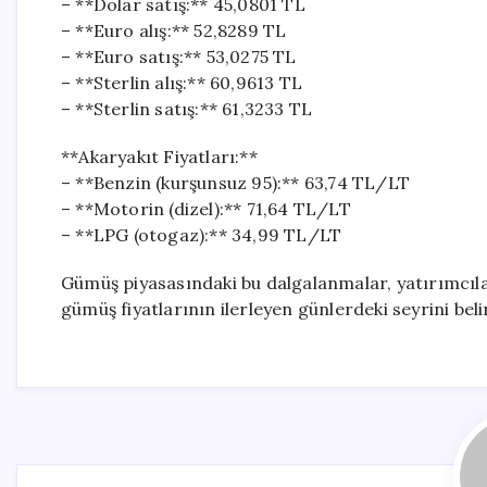
– **Dolar satış:** 45,0801 TL
– **Euro alış:** 52,8289 TL
– **Euro satış:** 53,0275 TL
– **Sterlin alış:** 60,9613 TL
– **Sterlin satış:** 61,3233 TL
**Akaryakıt Fiyatları:**
– **Benzin (kurşunsuz 95):** 63,74 TL/LT
– **Motorin (dizel):** 71,64 TL/LT
– **LPG (otogaz):** 34,99 TL/LT
Gümüş piyasasındaki bu dalgalanmalar, yatırımcıl
gümüş fiyatlarının ilerleyen günlerdeki seyrini beli