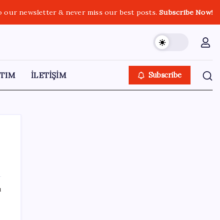
o our newsletter & never miss our best posts.
Subscribe Now!
TIM
İLETİŞİM
Subscribe
SON YAZILAR
ı
Airbnb, ürün geliştirme süreçlerinde yapay
zekayı kullanıyor