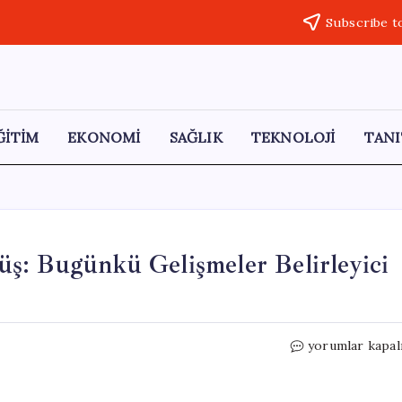
Subscribe t
ĞİTİM
EKONOMİ
SAĞLIK
TEKNOLOJİ
TANI
ş: Bugünkü Gelişmeler Belirleyici
Gümüş
yorumlar kapal
Fiyatlarında
Büyük
Düşüş: