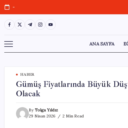
Skip
-
to
content
https://www.facebook.com/
https://twitter.com/
https://t.me/
https://www.instagram.com/
https://youtube.com/
ANA SAYFA
E
HABER
Gümüş Fiyatlarında Büyük Düşü
Olacak
By
Tolga Yıldız
29 Nisan 2026
2 Min Read