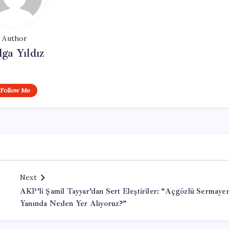
Author
lga Yıldız
Follow Me
Next
AKP’li Şamil Tayyar’dan Sert Eleştiriler: “Açgözlü Sermaye
Yanında Neden Yer Alıyoruz?”