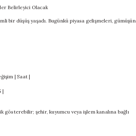
Bugünkü
r Belirleyici Olacak
Gelişmeler
Belirleyici
li bir düşüş yaşadı. Bugünkü piyasa gelişmeleri, gümüşün
Olacak
için
ğişim | Saat |
 |
ik gösterebilir; şehir, kuyumcu veya işlem kanalına bağlı