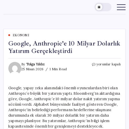
Skip
to
content
EKONOMI
Google, Anthropic’e 10 Milyar Dolarlık
Yatırım Gerçekleştirdi
Google,
By
Tolga Yıldız
yorumlar kapalı
Anthropic’e
25 Nisan 2026
1 Min Read
10
Milyar
Dolarlık
Google, yapay zeka alanındaki önemli oyunculardan biri olan
Yatırım
Anthropic’e büyük bir yatırım yaptı. Bloomberg’in aktardığına
Gerçekleştirdi
için
göre, Google, Anthropic’e 10 milyar dolar nakit yatırım yapma
sözünü verdi. Alphabet bünyesinde faaliyet gösteren Google,
Anthropic’in belirlediği performans hedeflerine ulaşması
durumunda ek olarak 30 milyar dolarlık bir yatırım daha
yapmayı planlıyor. Bu yatırımlar, Anthropic’in bilgi işlem
kapasitesinde önemli bir genişlemeyi destekleyecek.